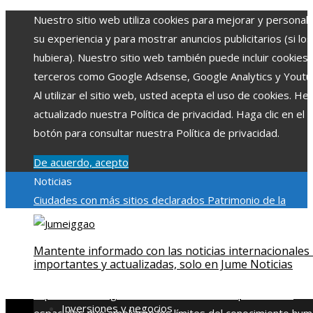
Nuestro sitio web utiliza cookies para mejorar y personali
su experiencia y para mostrar anuncios publicitarios (si los
hubiera). Nuestro sitio web también puede incluir cookies
terceros como Google Adsense, Google Analytics y Youtu
Al utilizar el sitio web, usted acepta el uso de cookies. H
actualizado nuestra Política de privacidad. Haga clic en el
botón para consultar nuestra Política de privacidad.
De acuerdo, acepto
Noticias
Ciudades con más sitios declarados Patrimonio de la
Humanidad y su importancia
Impacto económico y social de
estacionalidad turística en Montenegro
Claves para aumen
Mantente informado con las noticias internacionales
la inversión productiva y reducir la fragmentación económi
importantes y actualizadas, solo en Jume Noticias
en Bosnia y Herzegovina
La gran depresión de 1929 y su
impacto en la regulación bancaria
Las 15 exploraciones
Inversiones y negocios