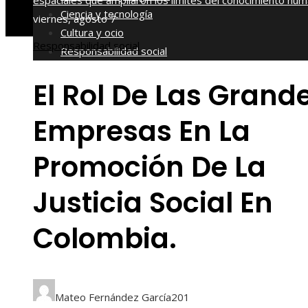
espaciales que ampliaron los límites del conocimiento hu
Ciencia y tecnología
viernes, agosto 7
Cultura y ocio
Responsabilidad social
Responsabilidad social
El Rol De Las Grand
Empresas En La
Promoción De La
Justicia Social En
Colombia.
Mateo Fernández García
201