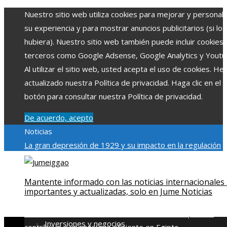
Nuestro sitio web utiliza cookies para mejorar y personali
su experiencia y para mostrar anuncios publicitarios (si los
hubiera). Nuestro sitio web también puede incluir cookies
terceros como Google Adsense, Google Analytics y Youtu
Al utilizar el sitio web, usted acepta el uso de cookies. H
actualizado nuestra Política de privacidad. Haga clic en el
botón para consultar nuestra Política de privacidad.
De acuerdo, acepto
Noticias
La gran depresión de 1929 y su impacto en la regulación
bancaria
Las 15 exploraciones espaciales que ampliaron lo
límites del conocimiento humano
Las 15 donaciones
Mantente informado con las noticias internacionales
individuales más grandes y su impacto en la ciencia y
importantes y actualizadas, solo en Jume Noticias
tecnología
Modelos de desarrollo sostenible basados en l
economía azul en Belice
Cómo la estabilidad de precios
Inversiones y negocios