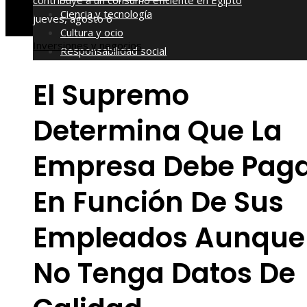
contribuye a un consumo eficiente en Egipto
Ciencia y tecnología
jueves, agosto 6
Cultura y ocio
Inversiones y negocios
Responsabilidad social
El Supremo
Determina Que La
Empresa Debe Pag
En Función De Sus
Empleados Aunque
No Tenga Datos De