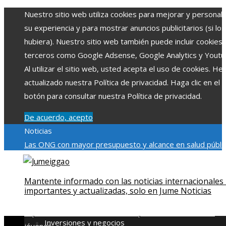
Nuestro sitio web utiliza cookies para mejorar y personali
su experiencia y para mostrar anuncios publicitarios (si los
hubiera). Nuestro sitio web también puede incluir cookies
terceros como Google Adsense, Google Analytics y Youtu
Al utilizar el sitio web, usted acepta el uso de cookies. H
actualizado nuestra Política de privacidad. Haga clic en el
botón para consultar nuestra Política de privacidad.
De acuerdo, acepto
Noticias
Las ONG con mayor presupuesto y alcance en salud públic
educación
Impacto económico y social de la estacionalidad
turística en Montenegro
La gran depresión de 1929 y su
Mantente informado con las noticias internacionales
impacto en la regulación bancaria
Cómo la RSE impulsa el
importantes y actualizadas, solo en Jume Noticias
desarrollo social y ambiental en comunidades chilenas
Dis
impulsa videos cortos en TikTok para atraer a usuarios
Inversiones y negocios