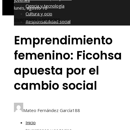
jóvenes
Ciencia y tecnología
lunes, agosto 10
Cultura y ocio
Inversiones y negocios
Responsabilidad social
Emprendimiento
femenino: Ficohsa
apuesta por el
cambio social
Mateo Fernández García
188
Inicio