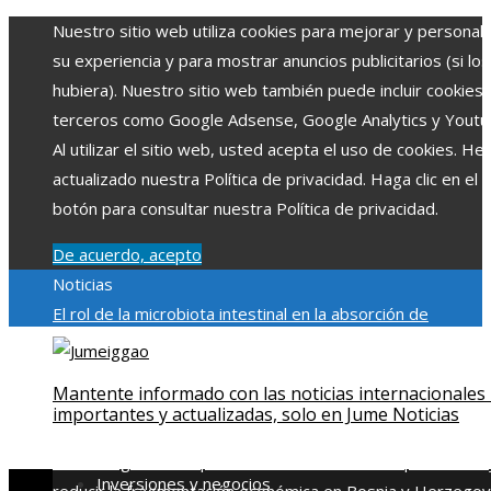
Nuestro sitio web utiliza cookies para mejorar y personali
su experiencia y para mostrar anuncios publicitarios (si los
hubiera). Nuestro sitio web también puede incluir cookies
terceros como Google Adsense, Google Analytics y Youtu
Al utilizar el sitio web, usted acepta el uso de cookies. H
actualizado nuestra Política de privacidad. Haga clic en el
botón para consultar nuestra Política de privacidad.
De acuerdo, acepto
Noticias
El rol de la microbiota intestinal en la absorción de
nutrientes
Reformas regulatorias derivadas de desastres
industriales emblemáticos
Ciudades con más sitios declar
Mantente informado con las noticias internacionales
Patrimonio de la Humanidad y su importancia
Impacto
importantes y actualizadas, solo en Jume Noticias
económico y social de la estacionalidad turística en
Montenegro
Claves para aumentar la inversión productiva 
Inversiones y negocios