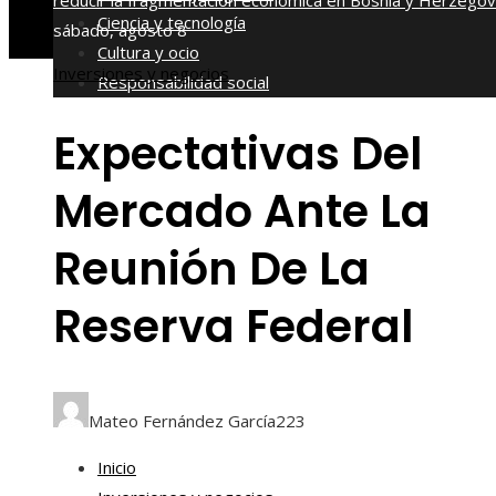
reducir la fragmentación económica en Bosnia y Herzegov
Ciencia y tecnología
sábado, agosto 8
Cultura y ocio
Inversiones y negocios
Responsabilidad social
Expectativas Del
Mercado Ante La
Reunión De La
Reserva Federal
Mateo Fernández García
223
Inicio