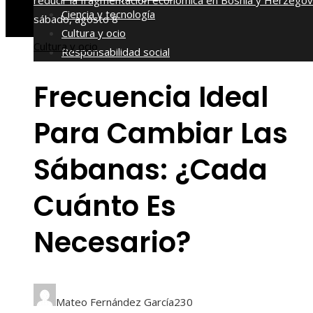
reducir la fragmentación económica en Bosnia y Herzegov
Ciencia y tecnología
sábado, agosto 8
Cultura y ocio
Cultura y ocio
Responsabilidad social
Frecuencia Ideal
Para Cambiar Las
Sábanas: ¿Cada
Cuánto Es
Necesario?
Mateo Fernández García
230