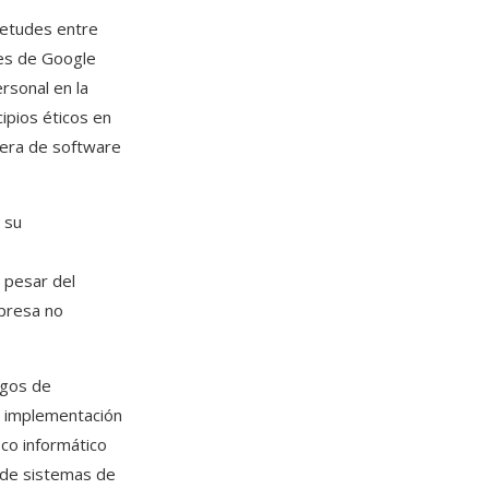
uietudes entre
res de Google
rsonal en la
ipios éticos en
niera de software
 su
a pesar del
presa no
sgos de
a implementación
ico informático
o de sistemas de