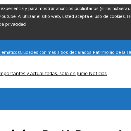
experiencia y para mostrar anuncios publicitarios (si los hubiera)
tube. Al utilizar el sitio web, usted acepta el uso de cookies. 
de privacidad.
blemáticos
Ciudades con más sitios declarados Patrimonio de la H
Claves para aumentar la inversión productiva y reducir la fragm
mportantes y actualizadas, solo en Jume Noticias