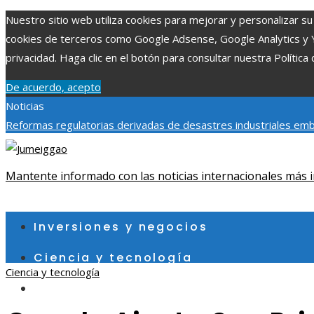
Nuestro sitio web utiliza cookies para mejorar y personalizar su 
cookies de terceros como Google Adsense, Google Analytics y You
privacidad. Haga clic en el botón para consultar nuestra Política 
De acuerdo, acepto
Noticias
Reformas regulatorias derivadas de desastres industriales em
económico y social de la estacionalidad turística en Montenegro
gran depresión de 1929 y su impacto en la regulación bancaria
Mantente informado con las noticias internacionales más i
sábado, agosto 8
Inversiones y negocios
Ciencia y tecnología
Ciencia y tecnología
Cultura y ocio