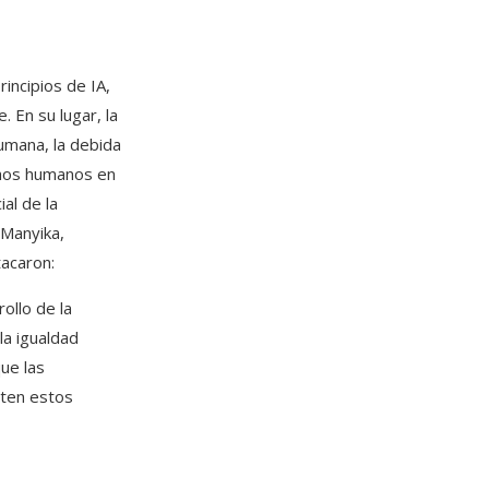
incipios de IA,
 En su lugar, la
umana, la debida
echos humanos en
ial de la
Manyika,
tacaron:
ollo de la
la igualdad
ue las
rten estos