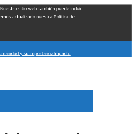
. Nuestro sitio web también puede incluir
Hemos actualizado nuestra Política de
umanidad y su importancia
Impacto
entación económica en Bosnia y Herzegovina
La