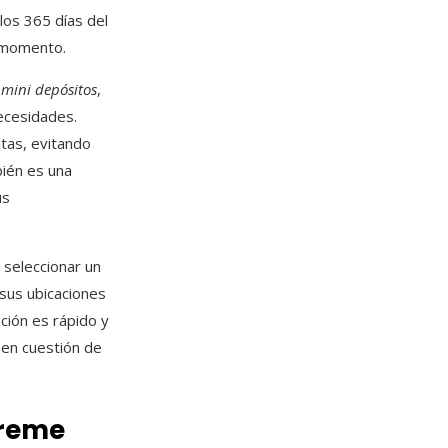
los 365 días del
 momento.
e
mini depósitos
,
necesidades.
tas, evitando
bién es una
us
 seleccionar un
sus ubicaciones
ción es rápido y
r en cuestión de
preme