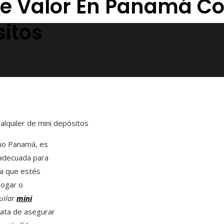
e Valor En Panamá Con
sitos
alquiler de mini depósitos
omo Panamá, es
 adecuada para
ea que estés
hogar o
uilar
mini
rata de asegurar