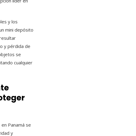
ción líder en
les y los
 un mini depósito
resultar
ro y pérdida de
objetos se
itando cualquier
te
roteger
to en Panamá se
ridad y