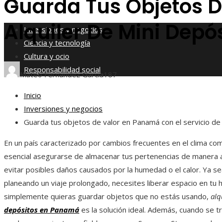
Guarda Tus Objetos D
Responsabilidad social
Alquiler De Mini Depó
Inversiones y negocios
Ciencia y tecnología
Cultura y ocio
Responsabilidad social
Mateo Fernández García
187
Inicio
Inversiones y negocios
Guarda tus objetos de valor en Panamá con el servicio de 
En un país caracterizado por cambios frecuentes en el clima c
esencial asegurarse de almacenar tus pertenencias de manera
evitar posibles daños causados por la humedad o el calor. Ya s
planeando un viaje prolongado, necesites liberar espacio en tu 
simplemente quieras guardar objetos que no estás usando,
alq
depósitos en Panamá
es la solución ideal. Además, cuando se t