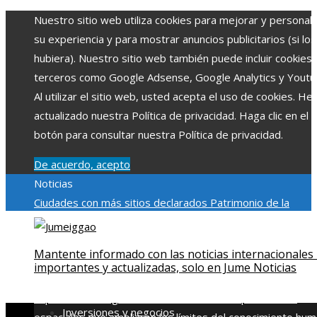
Nuestro sitio web utiliza cookies para mejorar y personali
su experiencia y para mostrar anuncios publicitarios (si los
hubiera). Nuestro sitio web también puede incluir cookies
terceros como Google Adsense, Google Analytics y Youtu
Al utilizar el sitio web, usted acepta el uso de cookies. H
actualizado nuestra Política de privacidad. Haga clic en el
botón para consultar nuestra Política de privacidad.
De acuerdo, acepto
Noticias
Ciudades con más sitios declarados Patrimonio de la
Humanidad y su importancia
Impacto económico y social de
estacionalidad turística en Montenegro
Claves para aumen
Mantente informado con las noticias internacionales
la inversión productiva y reducir la fragmentación económi
importantes y actualizadas, solo en Jume Noticias
en Bosnia y Herzegovina
La gran depresión de 1929 y su
impacto en la regulación bancaria
Las 15 exploraciones
Inversiones y negocios