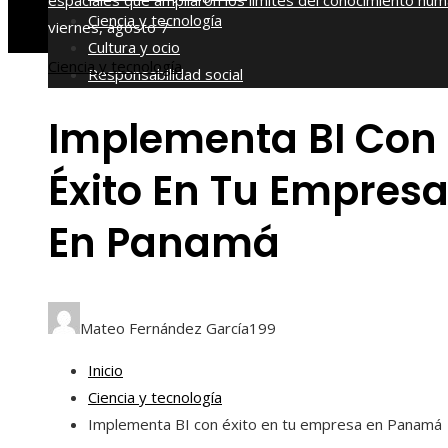
espaciales que ampliaron los límites del conocimiento hu
Ciencia y tecnología
viernes, agosto 7
Cultura y ocio
Ciencia y tecnología
Responsabilidad social
Implementa BI Con
Éxito En Tu Empres
En Panamá
Mateo Fernández García
199
Inicio
Ciencia y tecnología
Implementa BI con éxito en tu empresa en Panamá