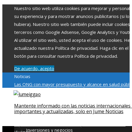
Nuestro sitio web utiliza cookies para mejorar y personali
su experiencia y para mostrar anuncios publicitarios (si los
hubiera). Nuestro sitio web también puede incluir cookies
terceros como Google Adsense, Google Analytics y Youtu
Al utilizar el sitio web, usted acepta el uso de cookies. H
actualizado nuestra Política de privacidad. Haga clic en el
botón para consultar nuestra Política de privacidad.
De acuerdo, acepto
Noticias
Las ONG con mayor presupuesto y alcance en salud públic
educación
Impacto económico y social de la estacionalidad
turística en Montenegro
La gran depresión de 1929 y su
Mantente informado con las noticias internacionales
impacto en la regulación bancaria
Cómo la RSE impulsa el
importantes y actualizadas, solo en Jume Noticias
desarrollo social y ambiental en comunidades chilenas
Dis
impulsa videos cortos en TikTok para atraer a usuarios
Inversiones y negocios