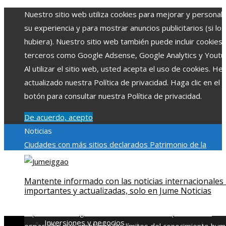
Nuestro sitio web utiliza cookies para mejorar y personali
su experiencia y para mostrar anuncios publicitarios (si los
hubiera). Nuestro sitio web también puede incluir cookies
terceros como Google Adsense, Google Analytics y Youtu
Al utilizar el sitio web, usted acepta el uso de cookies. H
actualizado nuestra Política de privacidad. Haga clic en el
botón para consultar nuestra Política de privacidad.
De acuerdo, acepto
Noticias
Ciudades con más sitios declarados Patrimonio de la
Humanidad y su importancia
Impacto económico y social de
estacionalidad turística en Montenegro
Claves para aumen
Mantente informado con las noticias internacionales
la inversión productiva y reducir la fragmentación económi
importantes y actualizadas, solo en Jume Noticias
en Bosnia y Herzegovina
La gran depresión de 1929 y su
impacto en la regulación bancaria
Las 15 exploraciones
Inversiones y negocios