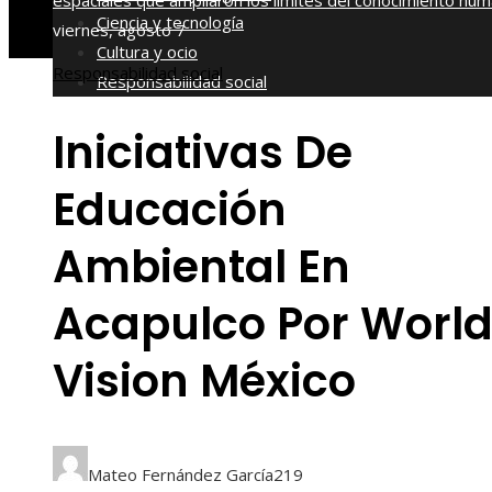
espaciales que ampliaron los límites del conocimiento hu
Ciencia y tecnología
viernes, agosto 7
Cultura y ocio
Responsabilidad social
Responsabilidad social
Iniciativas De
Educación
Ambiental En
Acapulco Por Worl
Vision México
Mateo Fernández García
219