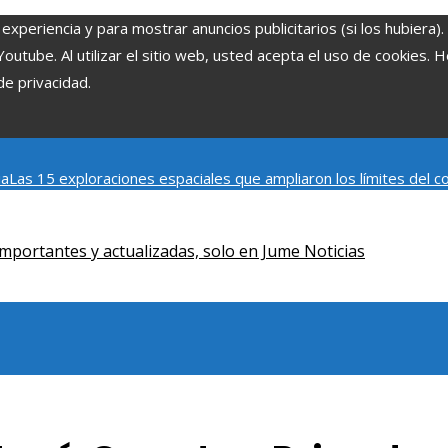
experiencia y para mostrar anuncios publicitarios (si los hubiera)
tube. Al utilizar el sitio web, usted acepta el uso de cookies. 
de privacidad.
ia
Las 15 exploraciones espaciales que ampliaron los límites del
Modelos de desarrollo sostenible basados en la economía azul en
mportantes y actualizadas, solo en Jume Noticias