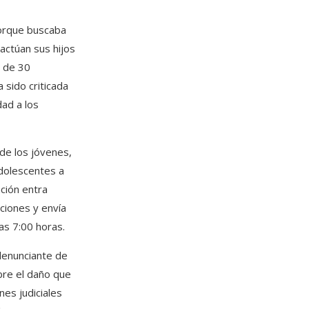
porque buscaba
actúan sus hijos
s de 30
 sido criticada
dad a los
de los jóvenes,
adolescentes a
ación entra
ciones y envía
as 7:00 horas.
denunciante de
bre el daño que
es judiciales