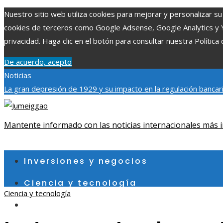
Nuestro sitio web utiliza cookies para mejorar y personalizar su 
cookies de terceros como Google Adsense, Google Analytics y You
privacidad. Haga clic en el botón para consultar nuestra Política 
De acuerdo, acepto
Noticias
La gran depresión de 1929 y su impacto en la regulación bancar
individuales más grandes y su impacto en la ciencia y tecnología
contribuye a un consumo eficiente en Egipto
Mantente informado con las noticias internacionales más i
jueves, agosto 6
Inversiones y negocios
Ciencia y tecnología
Ciencia y tecnología
Cultura y ocio