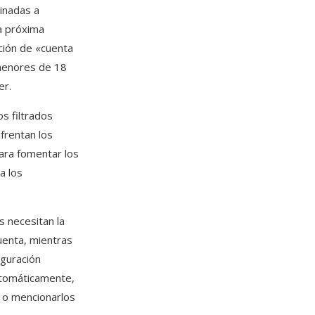
inadas a
la próxima
ción de «cuenta
 menores de 18
er.
s filtrados
frentan los
para fomentar los
a los
s necesitan la
uenta, mientras
iguración
utomáticamente,
s o mencionarlos