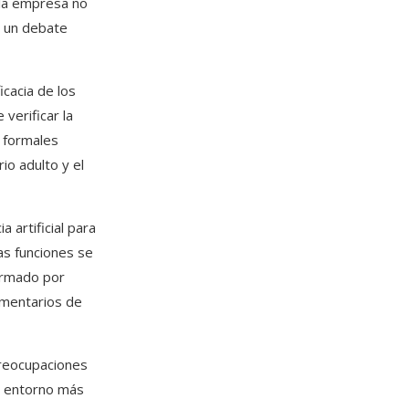
 la empresa no
ó un debate
cacia de los
verificar la
s formales
io adulto y el
 artificial para
as funciones se
ormado por
omentarios de
preocupaciones
n entorno más