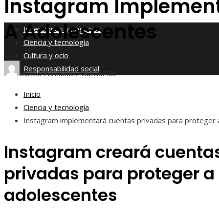
Instagram Implement
Responsabilidad social
A Adolescentes
Inversiones y negocios
Ciencia y tecnología
Cultura y ocio
Responsabilidad social
Mateo Fernández García
258
Inicio
Ciencia y tecnología
Instagram implementará cuentas privadas para proteger 
Instagram creará cuenta
privadas para proteger a 
adolescentes