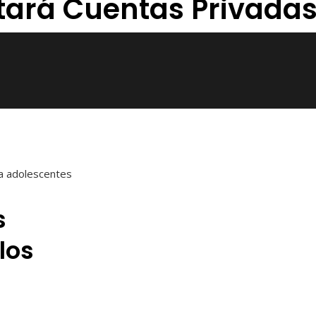
ará Cuentas Privadas
a adolescentes
s
los