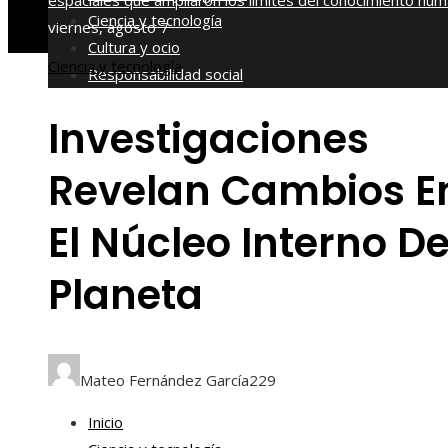
espaciales que ampliaron los límites del conocimiento hu
Ciencia y tecnología
viernes, agosto 7
Cultura y ocio
Ciencia y tecnología
Responsabilidad social
Investigaciones
Revelan Cambios E
El Núcleo Interno De
Planeta
Mateo Fernández García
229
Inicio