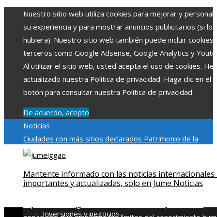
Nuestro sitio web utiliza cookies para mejorar y personali
su experiencia y para mostrar anuncios publicitarios (si los
hubiera). Nuestro sitio web también puede incluir cookies
terceros como Google Adsense, Google Analytics y Youtu
Al utilizar el sitio web, usted acepta el uso de cookies. H
actualizado nuestra Política de privacidad. Haga clic en el
botón para consultar nuestra Política de privacidad.
De acuerdo, acepto
Noticias
Ciudades con más sitios declarados Patrimonio de la
Humanidad y su importancia
Impacto económico y social de
estacionalidad turística en Montenegro
Claves para aumen
Mantente informado con las noticias internacionales
la inversión productiva y reducir la fragmentación económi
importantes y actualizadas, solo en Jume Noticias
en Bosnia y Herzegovina
La gran depresión de 1929 y su
impacto en la regulación bancaria
Las 15 exploraciones
Inversiones y negocios