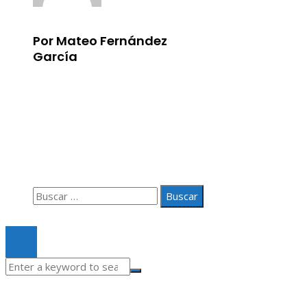
Por Mateo Fernández
García
Información
Aviso Legal
Quiénes somos
Contacto
Buscar:
© 2020 Todos los derechos Reservados.