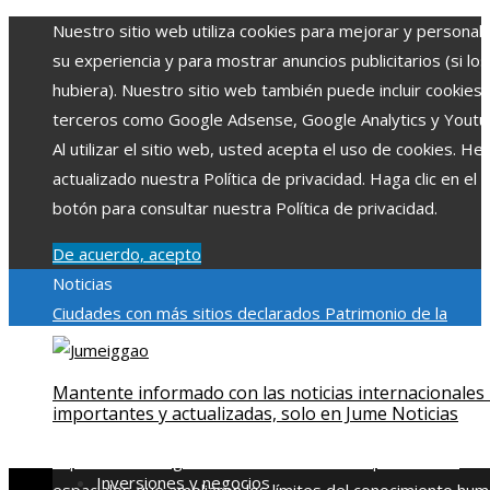
Nuestro sitio web utiliza cookies para mejorar y personali
su experiencia y para mostrar anuncios publicitarios (si los
hubiera). Nuestro sitio web también puede incluir cookies
terceros como Google Adsense, Google Analytics y Youtu
Al utilizar el sitio web, usted acepta el uso de cookies. H
actualizado nuestra Política de privacidad. Haga clic en el
botón para consultar nuestra Política de privacidad.
De acuerdo, acepto
Noticias
Ciudades con más sitios declarados Patrimonio de la
Humanidad y su importancia
Impacto económico y social de
estacionalidad turística en Montenegro
Claves para aumen
Mantente informado con las noticias internacionales
la inversión productiva y reducir la fragmentación económi
importantes y actualizadas, solo en Jume Noticias
en Bosnia y Herzegovina
La gran depresión de 1929 y su
impacto en la regulación bancaria
Las 15 exploraciones
Inversiones y negocios