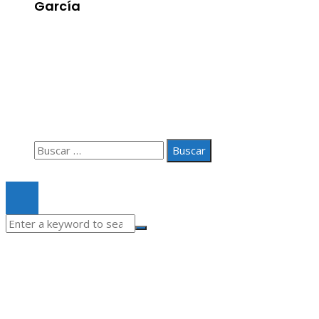
García
Información
Aviso Legal
Quiénes somos
Contacto
Buscar:
© 2020 Todos los derechos Reservados.