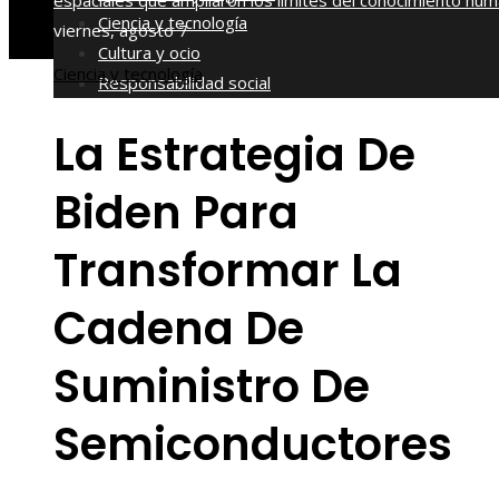
espaciales que ampliaron los límites del conocimiento hu
Ciencia y tecnología
viernes, agosto 7
Cultura y ocio
Ciencia y tecnología
Responsabilidad social
La Estrategia De
Biden Para
Transformar La
Cadena De
Suministro De
Semiconductores