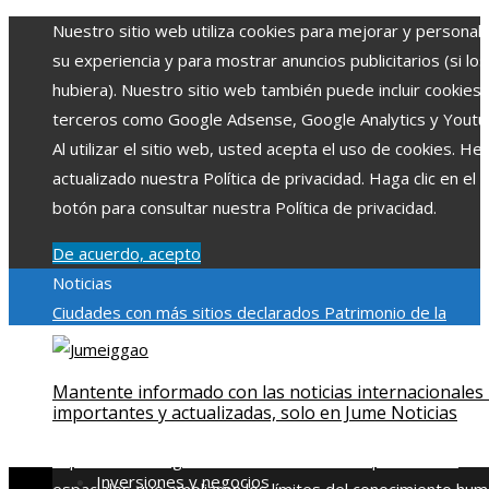
Nuestro sitio web utiliza cookies para mejorar y personali
su experiencia y para mostrar anuncios publicitarios (si los
hubiera). Nuestro sitio web también puede incluir cookies
terceros como Google Adsense, Google Analytics y Youtu
Al utilizar el sitio web, usted acepta el uso de cookies. H
actualizado nuestra Política de privacidad. Haga clic en el
botón para consultar nuestra Política de privacidad.
De acuerdo, acepto
Noticias
Ciudades con más sitios declarados Patrimonio de la
Humanidad y su importancia
Impacto económico y social de
estacionalidad turística en Montenegro
Claves para aumen
Mantente informado con las noticias internacionales
la inversión productiva y reducir la fragmentación económi
importantes y actualizadas, solo en Jume Noticias
en Bosnia y Herzegovina
La gran depresión de 1929 y su
impacto en la regulación bancaria
Las 15 exploraciones
Inversiones y negocios