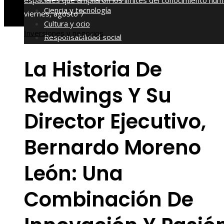
espaciales que ampliaron los límites del conocimiento hu
Ciencia y tecnología
viernes, agosto 7
Cultura y ocio
Inversiones y negocios
Responsabilidad social
La Historia De
Redwings Y Su
Director Ejecutivo,
Bernardo Moreno
León: Una
Combinación De