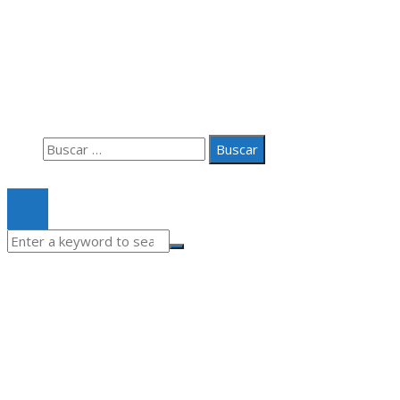
Información
Aviso Legal
Quiénes somos
Contacto
Buscar:
© 2020 Todos los derechos Reservados.