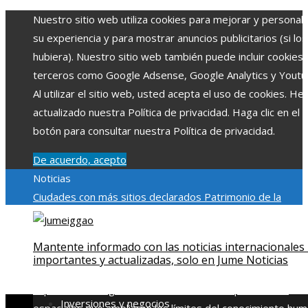
Nuestro sitio web utiliza cookies para mejorar y personali
su experiencia y para mostrar anuncios publicitarios (si los
hubiera). Nuestro sitio web también puede incluir cookies
terceros como Google Adsense, Google Analytics y Youtu
Al utilizar el sitio web, usted acepta el uso de cookies. H
actualizado nuestra Política de privacidad. Haga clic en el
botón para consultar nuestra Política de privacidad.
De acuerdo, acepto
Noticias
Ciudades con más sitios declarados Patrimonio de la
Humanidad y su importancia
Impacto económico y social de
estacionalidad turística en Montenegro
Claves para aumen
Mantente informado con las noticias internacionales
la inversión productiva y reducir la fragmentación económi
importantes y actualizadas, solo en Jume Noticias
en Bosnia y Herzegovina
La gran depresión de 1929 y su
impacto en la regulación bancaria
Las 15 exploraciones
Inversiones y negocios