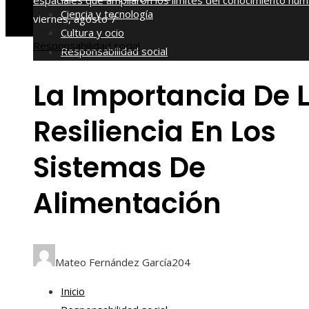
espaciales que ampliaron los límites del conocimiento hu
Ciencia y tecnología
viernes, agosto 7
Cultura y ocio
Responsabilidad social
Responsabilidad social
La Importancia De 
Resiliencia En Los
Sistemas De
Alimentación
Mateo Fernández García
204
Inicio