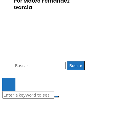
Por Mateo Fernández
García
Información
Aviso Legal
Quiénes somos
Contacto
Buscar:
© 2020 Todos los derechos Reservados.