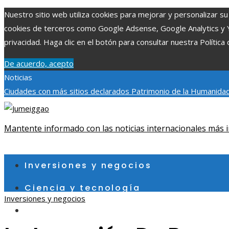
Nuestro sitio web utiliza cookies para mejorar y personalizar su 
cookies de terceros como Google Adsense, Google Analytics y You
privacidad. Haga clic en el botón para consultar nuestra Política 
De acuerdo, acepto
Noticias
Ciudades con más sitios declarados Patrimonio de la Humanidad
aumentar la inversión productiva y reducir la fragmentación ec
exploraciones espaciales que ampliaron los límites del conocim
Mantente informado con las noticias internacionales más i
viernes, agosto 7
Inversiones y negocios
Ciencia y tecnología
Inversiones y negocios
Cultura y ocio