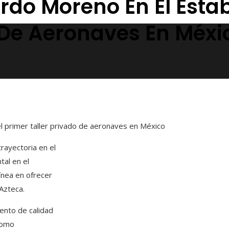
rdo Moreno En El Esta
o De Aeronaves En Méxi
l primer taller privado de aeronaves en México
ayectoria en el
tal en el
línea en ofrecer
Azteca.
ento de calidad
como