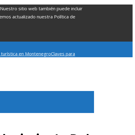
. Nuestro sitio web también puede incluir
Hemos actualizado nuestra Política de
d turística en Montenegro
Claves para
mpacto en la regulación bancaria
Las 15