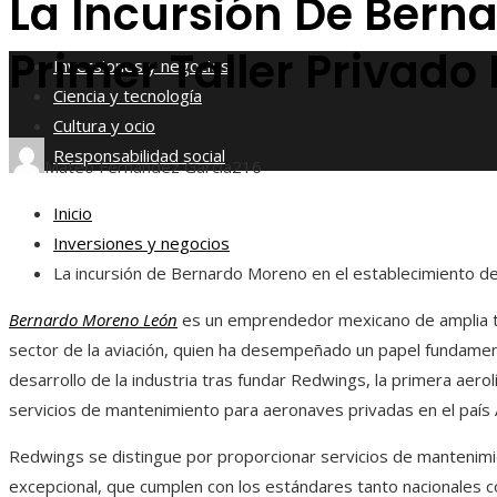
La Incursión De Berna
Responsabilidad social
Primer Taller Privad
Inversiones y negocios
Ciencia y tecnología
Cultura y ocio
Responsabilidad social
Mateo Fernández García
216
Inicio
Inversiones y negocios
La incursión de Bernardo Moreno en el establecimiento de
Bernardo Moreno León
es un emprendedor mexicano de amplia tr
sector de la aviación, quien ha desempeñado un papel fundamen
desarrollo de la industria tras fundar Redwings, la primera aero
servicios de mantenimiento para aeronaves privadas en el país 
Redwings se distingue por proporcionar servicios de mantenimi
excepcional, que cumplen con los estándares tanto nacionales 