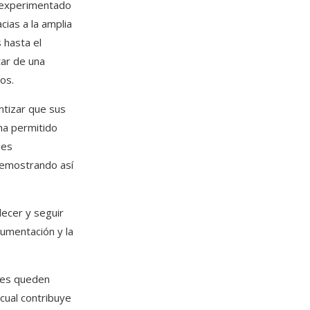
a experimentado
cias a la amplia
 hasta el
tar de una
os.
ntizar que sus
ha permitido
les
demostrando así
lecer y seguir
umentación y la
ntes queden
cual contribuye