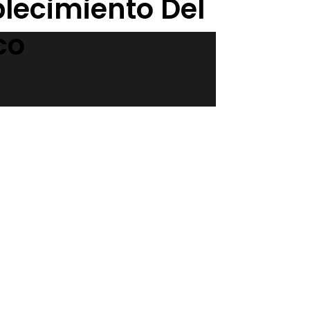
blecimiento Del
co