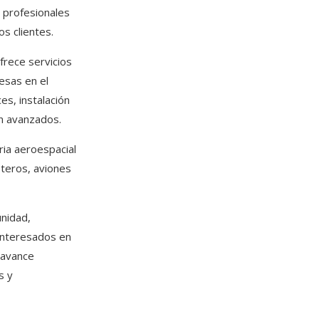
e profesionales
os clientes.
rece servicios
esas en el
s, instalación
n avanzados.
ria aeroespacial
pteros, aviones
nidad,
interesados en
l avance
s y