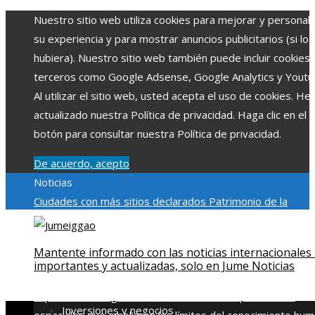
Nuestro sitio web utiliza cookies para mejorar y personali
su experiencia y para mostrar anuncios publicitarios (si los
hubiera). Nuestro sitio web también puede incluir cookies
terceros como Google Adsense, Google Analytics y Youtu
Al utilizar el sitio web, usted acepta el uso de cookies. H
actualizado nuestra Política de privacidad. Haga clic en el
botón para consultar nuestra Política de privacidad.
De acuerdo, acepto
Noticias
Ciudades con más sitios declarados Patrimonio de la
Humanidad y su importancia
Impacto económico y social de
estacionalidad turística en Montenegro
Claves para aumen
Mantente informado con las noticias internacionales
la inversión productiva y reducir la fragmentación económi
importantes y actualizadas, solo en Jume Noticias
en Bosnia y Herzegovina
La gran depresión de 1929 y su
impacto en la regulación bancaria
Las 15 exploraciones
Inversiones y negocios