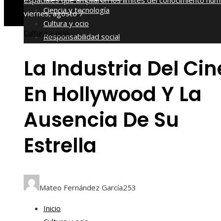
espaciales que ampliaron los límites del conocimiento hu
Ciencia y tecnología
viernes, agosto 7
Cultura y ocio
Cultura y ocio
Responsabilidad social
La Industria Del Cin
En Hollywood Y La
Ausencia De Su
Estrella
Mateo Fernández García
253
Inicio