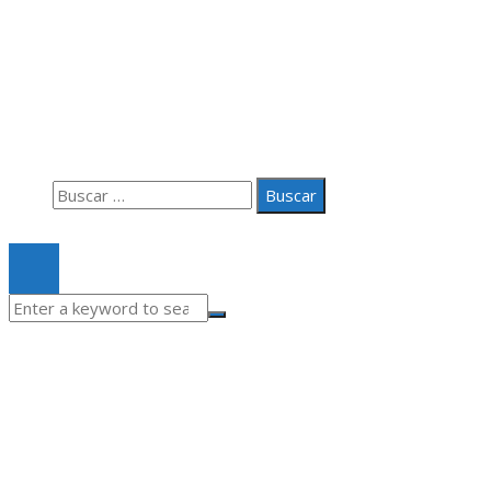
Información
Aviso Legal
Quiénes somos
Contacto
Buscar:
© 2020 Todos los derechos Reservados.