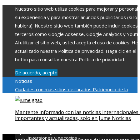
Nuestro sitio web utiliza cookies para mejorar y personali
su experiencia y para mostrar anuncios publicitarios (si los
hubiera). Nuestro sitio web también puede incluir cookies
terceros como Google Adsense, Google Analytics y Youtu
Al utilizar el sitio web, usted acepta el uso de cookies. H
actualizado nuestra Política de privacidad. Haga clic en el
botón para consultar nuestra Política de privacidad.
De acuerdo, acepto
Noticias
Ciudades con más sitios declarados Patrimonio de la
Humanidad y su importancia
Impacto económico y social de
estacionalidad turística en Montenegro
Claves para aumen
Mantente informado con las noticias internacionales
la inversión productiva y reducir la fragmentación económi
importantes y actualizadas, solo en Jume Noticias
en Bosnia y Herzegovina
La gran depresión de 1929 y su
impacto en la regulación bancaria
Las 15 exploraciones
Inversiones y negocios