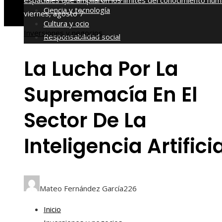
espaciales que ampliaron los límites del conocimiento hu
Ciencia y tecnología
viernes, agosto 7
Cultura y ocio
Inversiones y negocios
Responsabilidad social
La Lucha Por La
Supremacía En El
Sector De La
Inteligencia Artifici
Mateo Fernández García
226
Inicio