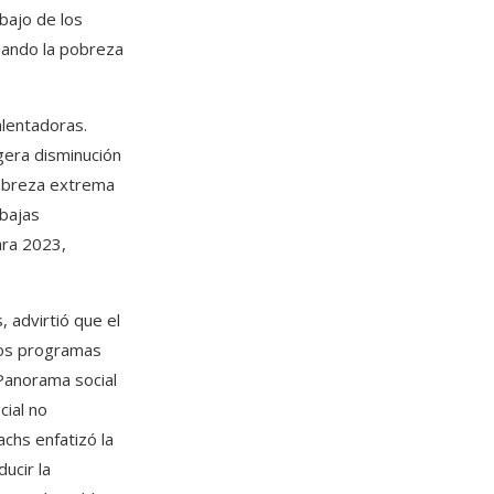
bajo de los
cuando la pobreza
alentadoras.
gera disminución
pobreza extrema
 bajas
ara 2023,
, advirtió que el
los programas
“Panorama social
cial no
achs enfatizó la
ucir la