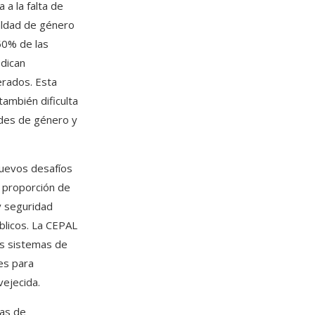
 a la falta de
aldad de género
 50% de las
edican
erados. Esta
también dificulta
ades de género y
nuevos desafíos
a proporción de
y seguridad
blicos. La CEPAL
os sistemas de
des para
ejecida.
mas de