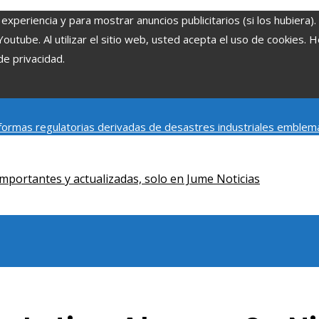
experiencia y para mostrar anuncios publicitarios (si los hubiera)
tube. Al utilizar el sitio web, usted acepta el uso de cookies. 
de privacidad.
ormas regulatorias derivadas de desastres industriales emblem
y social de la estacionalidad turística en Montenegro
Claves para
mportantes y actualizadas, solo en Jume Noticias