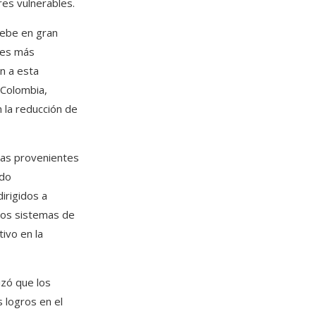
res vulnerables.
debe en gran
íses más
n a esta
 Colombia,
 la reducción de
 las provenientes
ndo
irigidos a
los sistemas de
tivo en la
izó que los
 logros en el