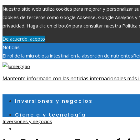
Nuestro sitio web utiliza cookies para mejorar y personalizar su 
cookies de terceros como Google Adsense, Google Analytics y You
privacidad. Haga clic en el botón para consultar nuestra Política 
De acuerdo, acepto
Noticias
El rol de la microbiota intestinal en la absorción de nutrientes
Ref
Patrimonio de la Humanidad y su importancia
Impacto económico 
fragmentación económica en Bosnia y Herzegovina
Mantente informado con las noticias internacionales más i
sábado, agosto 8
Inversiones y negocios
Ciencia y tecnología
Inversiones y negocios
Cultura y ocio