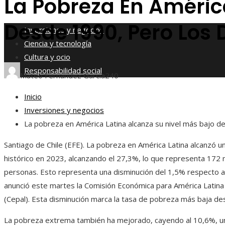
La Pobreza En Améric
Responsabilidad social
Desde 1990, Pero Los 
Inversiones y negocios
Ciencia y tecnología
Cultura y ocio
Responsabilidad social
Mateo Fernández García
240
Inicio
Inversiones y negocios
La pobreza en América Latina alcanza su nivel más bajo d
Santiago de Chile (EFE). La pobreza en América Latina alcanzó u
histórico en 2023, alcanzando el 27,3%, lo que representa 172 
personas. Esto representa una disminución del 1,5% respecto 
anunció este martes la Comisión Económica para América Latina 
(Cepal). Esta disminución marca la tasa de pobreza más baja d
La pobreza extrema también ha mejorado, cayendo al 10,6%, u