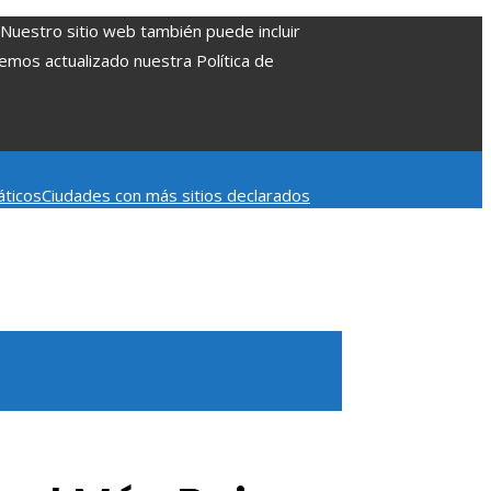
. Nuestro sitio web también puede incluir
Hemos actualizado nuestra Política de
áticos
Ciudades con más sitios declarados
 aumentar la inversión productiva y reducir la