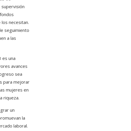
a supervisión
 fondos
 los necesitan.
de seguimiento
en a las
3 es una
ayores avances
rogreso sea
os para mejorar
 las mujeres en
la riqueza.
ograr un
 promuevan la
ercado laboral.