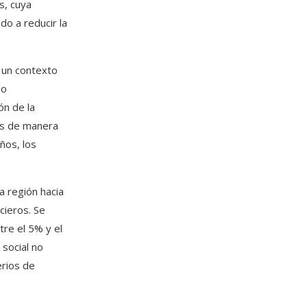
s, cuya
do a reducir la
 un contexto
do
ón de la
os de manera
ños, los
a región hacia
cieros. Se
tre el 5% y el
 social no
erios de