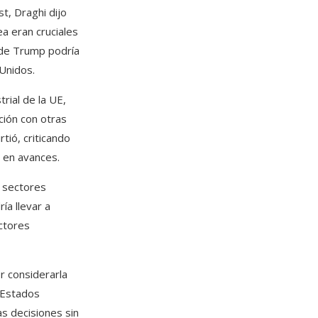
t, Draghi dijo
a eran cruciales
 de Trump podría
 Unidos.
rial de la UE,
ción con otras
ió, criticando
 en avances.
 sectores
ía llevar a
ctores
 considerarla
s Estados
s decisiones sin