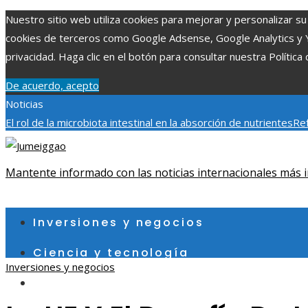
Nuestro sitio web utiliza cookies para mejorar y personalizar su 
cookies de terceros como Google Adsense, Google Analytics y You
privacidad. Haga clic en el botón para consultar nuestra Política 
De acuerdo, acepto
Noticias
El rol de la microbiota intestinal en la absorción de nutrientes
Ref
Patrimonio de la Humanidad y su importancia
Impacto económico 
fragmentación económica en Bosnia y Herzegovina
Mantente informado con las noticias internacionales más i
sábado, agosto 8
Inversiones y negocios
Ciencia y tecnología
Inversiones y negocios
Cultura y ocio