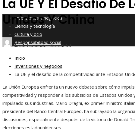
La UE Y El Desafío De
Responsabilidad social
Unidos Y China
Inversiones y negocios
Ciencia y tecnología
Cultura y ocio
Responsabilidad social
Mateo Fernández García
250
Inicio
Inversiones y negocios
La UE y el desafío de la competitividad ante Estados Unid
La Unión Europea enfrenta un nuevo debate sobre cómo impuls
competitividad y responder a los subsidios de Estados Unidos 
impulsado sus industrias. Mario Draghi, ex primer ministro italia
presidente del Banco Central Europeo, ha subrayado la urgenci
discusiones, especialmente después de la victoria de Donald T
elecciones estadounidenses.