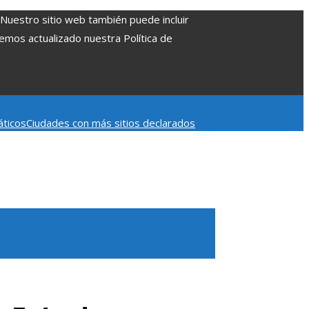
. Nuestro sitio web también puede incluir
Hemos actualizado nuestra Política de
áticos
Ciudades con más sitios declarados
 aumentar la inversión productiva y reducir la