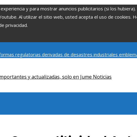
experiencia y para mostrar anuncios publicitarios (si los hubiera)
tube. Al utilizar el sitio web, usted acepta el uso de cookies. 
de privacidad.
ormas regulatorias derivadas de desastres industriales emblem
y social de la estacionalidad turística en Montenegro
Claves para
mportantes y actualizadas, solo en Jume Noticias