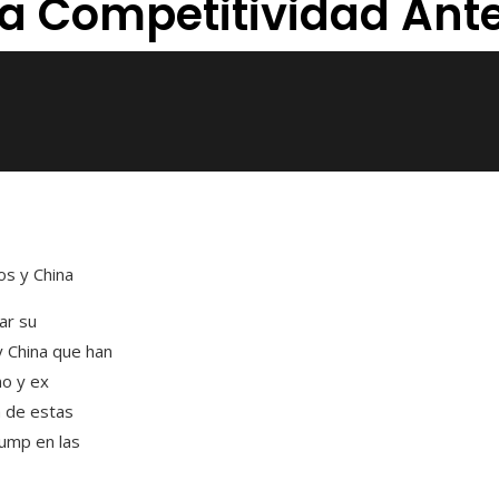
 La Competitividad Ant
os y China
ar su
y China que han
no y ex
a de estas
rump en las