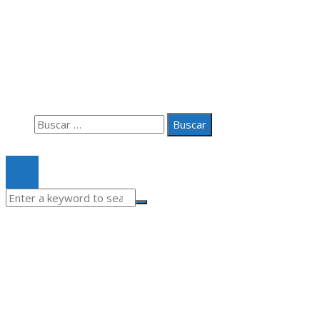
Información
Aviso Legal
Quiénes somos
Contacto
Buscar:
© 2020 Todos los derechos Reservados.