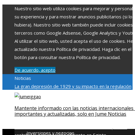
Nuestro sitio web utiliza cookies para mejorar y personali
su experiencia y para mostrar anuncios publicitarios (si los
hubiera). Nuestro sitio web también puede incluir cookies
terceros como Google Adsense, Google Analytics y Youtu
Al utilizar el sitio web, usted acepta el uso de cookies. H
actualizado nuestra Política de privacidad. Haga clic en el
botón para consultar nuestra Política de privacidad.
De acuerdo, acepto
Noticias
La gran depresión de 1929 y su impacto en la regulación
bancaria
Las 15 exploraciones espaciales que ampliaron lo
límites del conocimiento humano
Las 15 donaciones
Mantente informado con las noticias internacionales
individuales más grandes y su impacto en la ciencia y
importantes y actualizadas, solo en Jume Noticias
tecnología
Modelos de desarrollo sostenible basados en l
economía azul en Belice
Cómo la estabilidad de precios
Inversiones y negocios