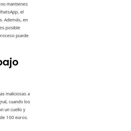
y no mantienes
WhatsApp, el
as. Además, en
es posible
l proceso puede
bajo
as maliciosas a
nal, cuando los
n un cuello y
 de 100 euros.