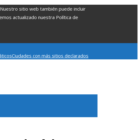
. Nuestro sitio web también puede incluir
Hemos actualizado nuestra Política de
áticos
Ciudades con más sitios declarados
 aumentar la inversión productiva y reducir la