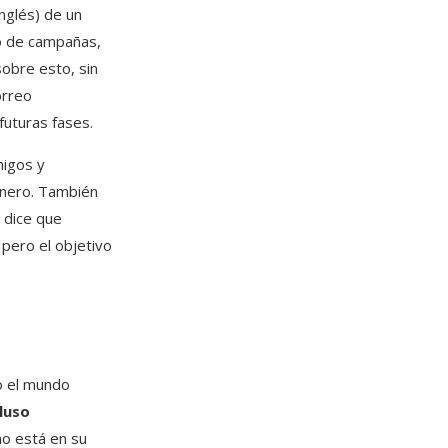
inglés) de un
o de campañas,
sobre esto, sin
orreo
futuras fases.
migos y
dinero. También
 dice que
 pero el objetivo
do el mundo
luso
no está en su