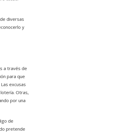
 de diversas
conocerlo y
os a través de
ción para que
. Las excusas
lotería. Otras,
sando por una
digo de
ando pretende