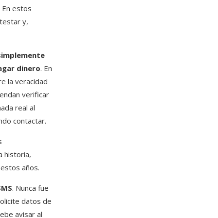
. En estos
testar y,
 simplemente
pagar dinero
. En
e la veracidad
endan verificar
ada real al
ndo contactar.
s
historia,
 estos años.
 SMS
. Nunca fue
licite datos de
ebe avisar al