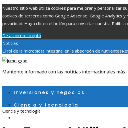
Nuestro sitio web utiliza cookies para mejorar y personalizar su 
cookies de terceros como Google Adsense, Google Analytics y You
privacidad. Haga clic en el botón para consultar nuestra Política 
De acuerdo, acepto
Noticias
El rol de la microbiota intestinal en la absorción de nutrientes
Ref
Patrimonio de la Humanidad y su importancia
Impacto económico 
fragmentación económica en Bosnia y Herzegovina
Mantente informado con las noticias internacionales más i
sábado, agosto 8
Inversiones y negocios
Ciencia y tecnología
Ciencia y tecnología
Cultura y ocio