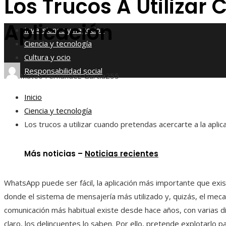
Los Trucos A Utilizar
Responsabilidad social
Aplicación
Inversiones y negocios
Ciencia y tecnología
Cultura y ocio
Responsabilidad social
Mateo Fernández García
255
Inicio
Ciencia y tecnología
Los trucos a utilizar cuando pretendas acercarte a la aplic
Más noticias –
Noticias recientes
WhatsApp puede ser fácil, la aplicación más importante que exis
donde el sistema de mensajería más utilizado y, quizás, el mec
comunicación más habitual existe desde hace años, con varias dif
claro, los delincuentes lo saben. Por ello, pretende explotarlo p