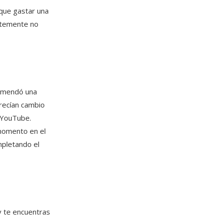
 que gastar una
entemente no
comendó una
frecían cambio
n YouTube.
 momento en el
mpletando el
 te encuentras