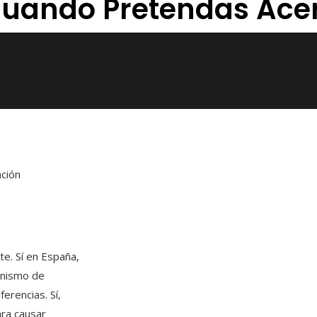
 Cuando Pretendas Ace
ación
te. Sí en España,
anismo de
erencias. Sí,
ara causar