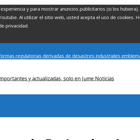
experiencia y para mostrar anuncios publicitarios (si los hubiera)
tube. Al utilizar el sitio web, usted acepta el uso de cookies. 
de privacidad.
ormas regulatorias derivadas de desastres industriales emblem
y social de la estacionalidad turística en Montenegro
Claves para
mportantes y actualizadas, solo en Jume Noticias