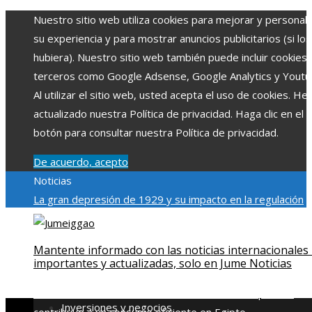
Nuestro sitio web utiliza cookies para mejorar y personali
su experiencia y para mostrar anuncios publicitarios (si los
hubiera). Nuestro sitio web también puede incluir cookies
terceros como Google Adsense, Google Analytics y Youtu
Al utilizar el sitio web, usted acepta el uso de cookies. H
actualizado nuestra Política de privacidad. Haga clic en el
botón para consultar nuestra Política de privacidad.
De acuerdo, acepto
Noticias
La gran depresión de 1929 y su impacto en la regulación
bancaria
Las 15 exploraciones espaciales que ampliaron lo
límites del conocimiento humano
Las 15 donaciones
Mantente informado con las noticias internacionales
individuales más grandes y su impacto en la ciencia y
importantes y actualizadas, solo en Jume Noticias
tecnología
Modelos de desarrollo sostenible basados en l
economía azul en Belice
Cómo la estabilidad de precios
Inversiones y negocios