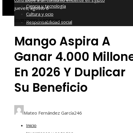
contribuye a un consumo eficiente en Egipto
Ciencia y tecnología
jueves, agosto 6
Cultura y ocio
Inversiones y negocios
Responsabilidad social
Mango Aspira A
Ganar 4.000 Millon
En 2026 Y Duplicar
Su Beneficio
Mateo Fernández García
246
Inicio