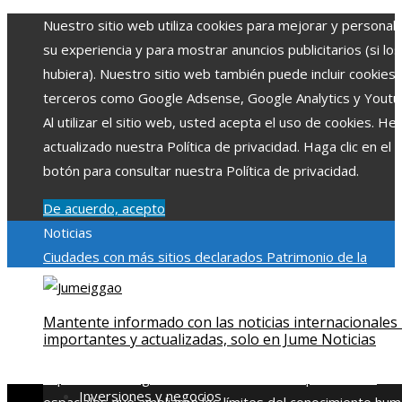
Nuestro sitio web utiliza cookies para mejorar y personali
su experiencia y para mostrar anuncios publicitarios (si los
hubiera). Nuestro sitio web también puede incluir cookies
terceros como Google Adsense, Google Analytics y Youtu
Al utilizar el sitio web, usted acepta el uso de cookies. H
actualizado nuestra Política de privacidad. Haga clic en el
botón para consultar nuestra Política de privacidad.
De acuerdo, acepto
Noticias
Ciudades con más sitios declarados Patrimonio de la
Humanidad y su importancia
Impacto económico y social de
estacionalidad turística en Montenegro
Claves para aumen
Mantente informado con las noticias internacionales
la inversión productiva y reducir la fragmentación económi
importantes y actualizadas, solo en Jume Noticias
en Bosnia y Herzegovina
La gran depresión de 1929 y su
impacto en la regulación bancaria
Las 15 exploraciones
Inversiones y negocios