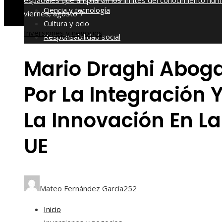
espaciales que ampliaron los límites del conocimiento hu
Ciencia y tecnología
viernes, agosto 7
Cultura y ocio
Inversiones y negocios
Responsabilidad social
Mario Draghi Abog
Por La Integración 
La Innovación En La
UE
Mateo Fernández García
252
Inicio