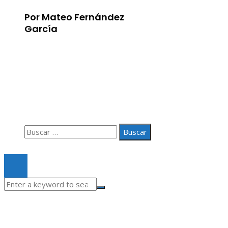
Por Mateo Fernández
García
Información
Aviso Legal
Quiénes somos
Contacto
Buscar:
© 2020 Todos los derechos Reservados.