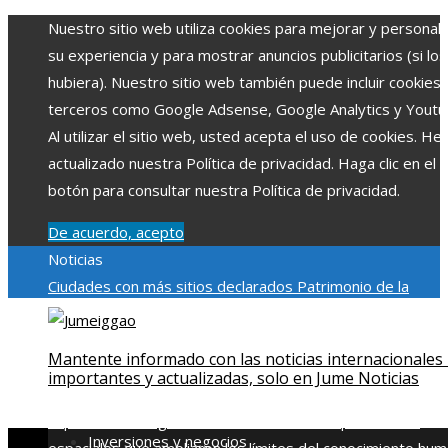
Nuestro sitio web utiliza cookies para mejorar y personali
su experiencia y para mostrar anuncios publicitarios (si los
hubiera). Nuestro sitio web también puede incluir cookies
terceros como Google Adsense, Google Analytics y Youtu
Al utilizar el sitio web, usted acepta el uso de cookies. H
actualizado nuestra Política de privacidad. Haga clic en el
botón para consultar nuestra Política de privacidad.
De acuerdo, acepto
Noticias
Ciudades con más sitios declarados Patrimonio de la
Humanidad y su importancia
Impacto económico y social de
estacionalidad turística en Montenegro
Claves para aumen
Mantente informado con las noticias internacionales
la inversión productiva y reducir la fragmentación económi
importantes y actualizadas, solo en Jume Noticias
en Bosnia y Herzegovina
La gran depresión de 1929 y su
impacto en la regulación bancaria
Las 15 exploraciones
Inversiones y negocios