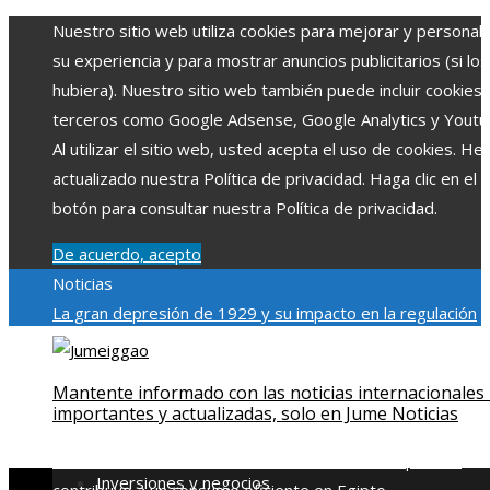
Nuestro sitio web utiliza cookies para mejorar y personali
su experiencia y para mostrar anuncios publicitarios (si los
hubiera). Nuestro sitio web también puede incluir cookies
terceros como Google Adsense, Google Analytics y Youtu
Al utilizar el sitio web, usted acepta el uso de cookies. H
actualizado nuestra Política de privacidad. Haga clic en el
botón para consultar nuestra Política de privacidad.
De acuerdo, acepto
Noticias
La gran depresión de 1929 y su impacto en la regulación
bancaria
Las 15 exploraciones espaciales que ampliaron lo
límites del conocimiento humano
Las 15 donaciones
Mantente informado con las noticias internacionales
individuales más grandes y su impacto en la ciencia y
importantes y actualizadas, solo en Jume Noticias
tecnología
Modelos de desarrollo sostenible basados en l
economía azul en Belice
Cómo la estabilidad de precios
Inversiones y negocios