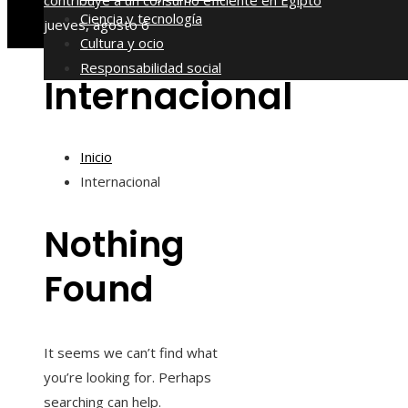
contribuye a un consumo eficiente en Egipto
Ciencia y tecnología
jueves, agosto 6
Cultura y ocio
Responsabilidad social
Internacional
Inicio
Internacional
Nothing
Found
It seems we can’t find what
you’re looking for. Perhaps
searching can help.