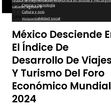
reducir la fragmentación económica en Bosnia y Herzegov
Ciencia y tecnología
sábado, agosto 8
Cultura y ocio
Cultura y ocio
Responsabilidad social
México Desciende E
El Índice De
Desarrollo De Viaje
Y Turismo Del Foro
Económico Mundial
2024