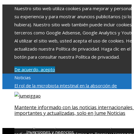
Nuestro sitio web utiliza cookies para mejorar y personali
su experiencia y para mostrar anuncios publicitarios (si los
hubiera). Nuestro sitio web también puede incluir cookies
terceros como Google Adsense, Google Analytics y Youtu
Al utilizar el sitio web, usted acepta el uso de cookies. H
actualizado nuestra Política de privacidad. Haga clic en el
botón para consultar nuestra Política de privacidad.
De acuerdo, acepto
Noticias
El rol de la microbiota intestinal en la absorción de
nutrientes
Reformas regulatorias derivadas de desastres
industriales emblemáticos
Ciudades con más sitios declar
Mantente informado con las noticias internacionales
Patrimonio de la Humanidad y su importancia
Impacto
importantes y actualizadas, solo en Jume Noticias
económico y social de la estacionalidad turística en
Montenegro
Claves para aumentar la inversión productiva 
Inversiones y negocios