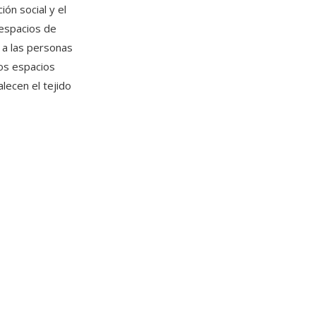
ón social y el
 espacios de
n a las personas
tos espacios
alecen el tejido