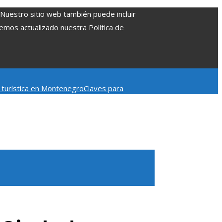
. Nuestro sitio web también puede incluir
Hemos actualizado nuestra Política de
d turística en Montenegro
Claves para
mpacto en la regulación bancaria
Las 15