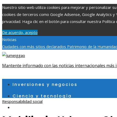
Nuestro sitio web utiliza cookies para mejorar y personalizar su 
cookies de terceros como Google Adsense, Google Analytics y You
privacidad. Haga clic en el botón para consultar nuestra Política 
De acuerdo, acepto
Noticias
Ciudades con más sitios declarados Patrimonio de la Humanidad
aumentar la inversión productiva y reducir la fragmentación ec
exploraciones espaciales que ampliaron los límites del conocim
Mantente informado con las noticias internacionales más i
viernes, agosto 7
Inversiones y negocios
Ciencia y tecnología
Responsabilidad social
Cultura y ocio