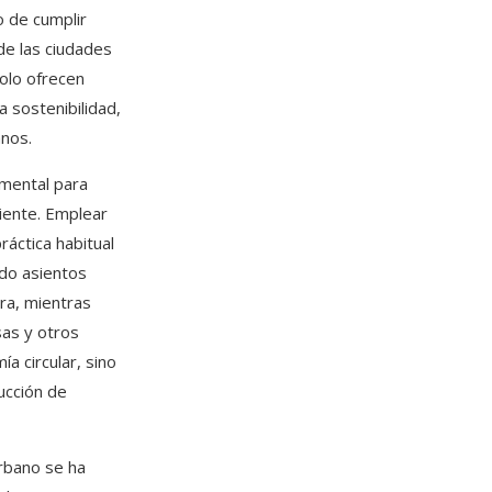
o de cumplir
de las ciudades
olo ofrecen
 sostenibilidad,
anos.
amental para
biente. Emplear
ráctica habitual
do asientos
ra, mientras
sas y otros
a circular, sino
ucción de
urbano se ha