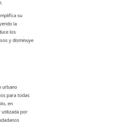
e.
mplifica su
yendo la
duce los
rsos y disminuye
io urbano
dos para todas
plo, en
 utilizada por
iudadanos