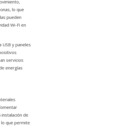
movimiento,
sonas, lo que
olas pueden
idad Wi-Fi en
a USB y paneles
positivos
an servicios
 de energías
teriales
 fomentar
 instalación de
, lo que permite