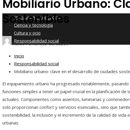
Mobiliario Urbano: Cl
Responsabilidad social
Sostenibles
Inversiones y negocios
Ciencia y tecnología
Cultura y ocio
Responsabilidad social
Mateo Fernández García
269
Inicio
Responsabilidad social
Mobiliario urbano: clave en el desarrollo de ciudades sost
El equipamiento urbano ha progresado notablemente, pasando 
funciones simples a tener un papel crucial en la planificación de 
actuales. Componentes como asientos, luminarias y contenedor
solo proporcionan confort y servicios esenciales, sino que tamb
sostenibilidad, la inclusión y el incremento de la calidad de vida 
urbanas.