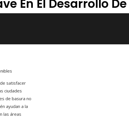
ave En El Desarrollo D
enibles
de satisfacer
las ciudades
es de basura no
ién ayudan a la
en las áreas