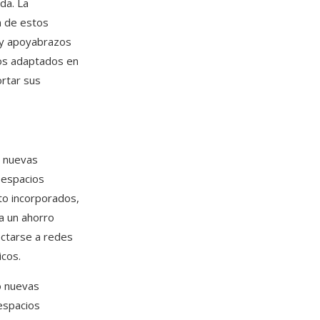
da. La
ón de estos
 y apoyabrazos
sos adaptados en
ortar sus
o nuevas
s espacios
to incorporados,
ta un ahorro
ectarse a redes
icos.
o nuevas
 espacios