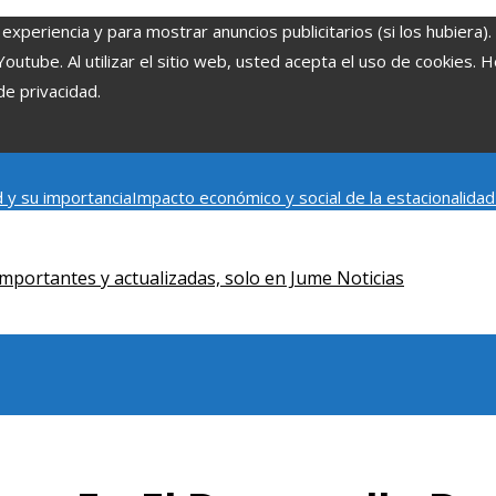
experiencia y para mostrar anuncios publicitarios (si los hubiera)
tube. Al utilizar el sitio web, usted acepta el uso de cookies. 
de privacidad.
 y su importancia
Impacto económico y social de la estacionalida
onómica en Bosnia y Herzegovina
La gran depresión de 1929 y su i
iento humano
mportantes y actualizadas, solo en Jume Noticias