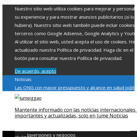
Nuestro sitio web utiliza cookies para mejorar y personali
su experiencia y para mostrar anuncios publicitarios (si los
hubiera). Nuestro sitio web también puede incluir cookies
terceros como Google Adsense, Google Analytics y Youtu
Al utilizar el sitio web, usted acepta el uso de cookies. H
actualizado nuestra Política de privacidad. Haga clic en el
botón para consultar nuestra Política de privacidad.
De acuerdo, acepto
Noticias
Las ONG con mayor presupuesto y alcance en salud públic
educación
Impacto económico y social de la estacionalidad
turística en Montenegro
La gran depresión de 1929 y su
Mantente informado con las noticias internacionales
impacto en la regulación bancaria
Cómo la RSE impulsa el
importantes y actualizadas, solo en Jume Noticias
desarrollo social y ambiental en comunidades chilenas
Dis
impulsa videos cortos en TikTok para atraer a usuarios
Inversiones y negocios