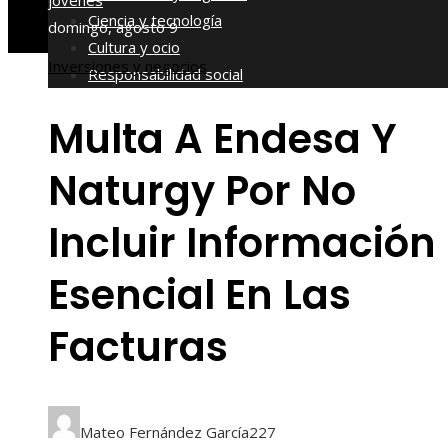
jóvenes
Ciencia y tecnología
domingo, agosto 9
Cultura y ocio
Inversiones y negocios
Responsabilidad social
Multa A Endesa Y
Naturgy Por No
Incluir Información
Esencial En Las
Facturas
Mateo Fernández García
227