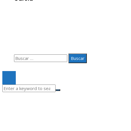
Información
Aviso Legal
Quiénes somos
Contacto
Buscar:
© 2020 Todos los derechos Reservados.