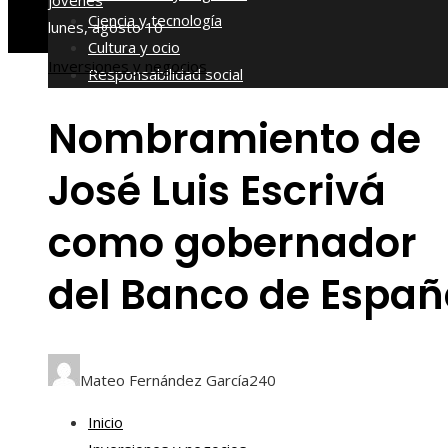
jóvenes
Ciencia y tecnología
lunes, agosto 10
Cultura y ocio
Inversiones y negocios
Responsabilidad social
Nombramiento de
José Luis Escrivá
como gobernador
del Banco de Espa
Mateo Fernández García
240
Inicio