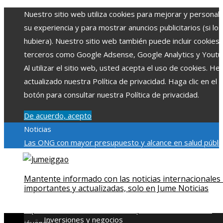
Nuestro sitio web utiliza cookies para mejorar y personali
su experiencia y para mostrar anuncios publicitarios (si los
hubiera). Nuestro sitio web también puede incluir cookies
terceros como Google Adsense, Google Analytics y Youtu
Al utilizar el sitio web, usted acepta el uso de cookies. H
actualizado nuestra Política de privacidad. Haga clic en el
botón para consultar nuestra Política de privacidad.
De acuerdo, acepto
Noticias
Las ONG con mayor presupuesto y alcance en salud públic
educación
Impacto económico y social de la estacionalidad
turística en Montenegro
La gran depresión de 1929 y su
Mantente informado con las noticias internacionales
impacto en la regulación bancaria
Cómo la RSE impulsa el
importantes y actualizadas, solo en Jume Noticias
desarrollo social y ambiental en comunidades chilenas
Dis
impulsa videos cortos en TikTok para atraer a usuarios
Inversiones y negocios