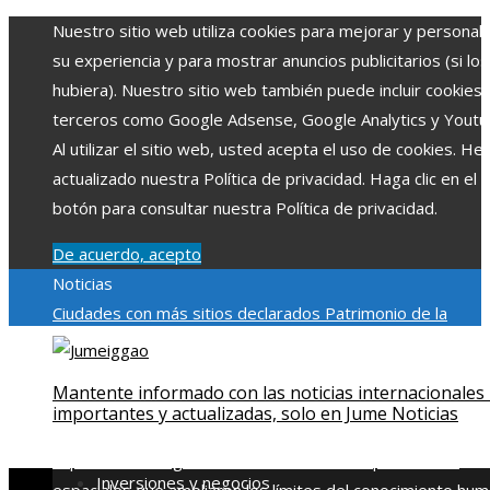
Nuestro sitio web utiliza cookies para mejorar y personali
su experiencia y para mostrar anuncios publicitarios (si los
hubiera). Nuestro sitio web también puede incluir cookies
terceros como Google Adsense, Google Analytics y Youtu
Al utilizar el sitio web, usted acepta el uso de cookies. H
actualizado nuestra Política de privacidad. Haga clic en el
botón para consultar nuestra Política de privacidad.
De acuerdo, acepto
Noticias
Ciudades con más sitios declarados Patrimonio de la
Humanidad y su importancia
Impacto económico y social de
estacionalidad turística en Montenegro
Claves para aumen
Mantente informado con las noticias internacionales
la inversión productiva y reducir la fragmentación económi
importantes y actualizadas, solo en Jume Noticias
en Bosnia y Herzegovina
La gran depresión de 1929 y su
impacto en la regulación bancaria
Las 15 exploraciones
Inversiones y negocios