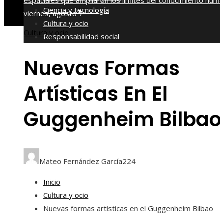
espaciales que ampliaron los límites del conocimiento hu
Ciencia y tecnología
viernes, agosto 7
Cultura y ocio
Cultura y ocio
Responsabilidad social
Nuevas Formas
Artísticas En El
Guggenheim Bilba
Mateo Fernández García
224
Inicio
Cultura y ocio
Nuevas formas artísticas en el Guggenheim Bilbao