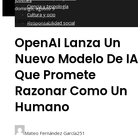
jóvenes
Ciencia y tecnología
domingo, agosto 9
Cultura y ocio
Ciencia y tecnología
Responsabilidad social
OpenAI Lanza Un
Nuevo Modelo De I
Que Promete
Razonar Como Un
Humano
Mateo Fernández García
251