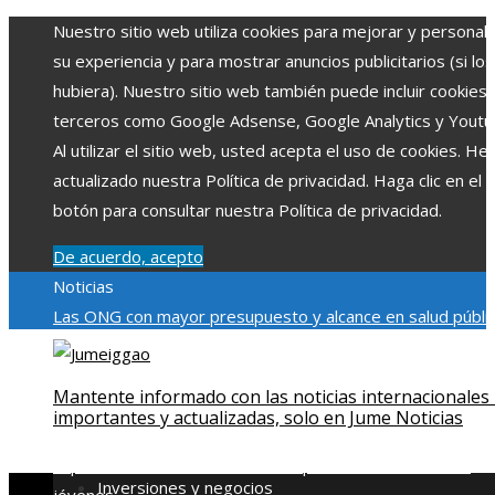
Nuestro sitio web utiliza cookies para mejorar y personali
su experiencia y para mostrar anuncios publicitarios (si los
hubiera). Nuestro sitio web también puede incluir cookies
terceros como Google Adsense, Google Analytics y Youtu
Al utilizar el sitio web, usted acepta el uso de cookies. H
actualizado nuestra Política de privacidad. Haga clic en el
botón para consultar nuestra Política de privacidad.
De acuerdo, acepto
Noticias
Las ONG con mayor presupuesto y alcance en salud públic
educación
Impacto económico y social de la estacionalidad
turística en Montenegro
La gran depresión de 1929 y su
Mantente informado con las noticias internacionales
impacto en la regulación bancaria
Cómo la RSE impulsa el
importantes y actualizadas, solo en Jume Noticias
desarrollo social y ambiental en comunidades chilenas
Dis
impulsa videos cortos en TikTok para atraer a usuarios
Inversiones y negocios