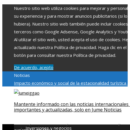
Nuestro sitio web utiliza cookies para mejorar y personali
su experiencia y para mostrar anuncios publicitarios (si los
hubiera). Nuestro sitio web también puede incluir cookies
terceros como Google Adsense, Google Analytics y Youtu
Al utilizar el sitio web, usted acepta el uso de cookies. H
actualizado nuestra Política de privacidad. Haga clic en el
botón para consultar nuestra Política de privacidad.
De acuerdo, acepto
Noticias
Impacto económico y social de la estacionalidad turística 
Montenegro
La gran depresión de 1929 y su impacto en la
regulación bancaria
Cómo la RSE impulsa el desarrollo socia
Mantente informado con las noticias internacionales
ambiental en comunidades chilenas
Disney impulsa videos
importantes y actualizadas, solo en Jume Noticias
cortos en TikTok para atraer a usuarios jóvenes
Qué revel
escena post-créditos de Spider-Man: Brand New Day sobr
Inversiones y negocios