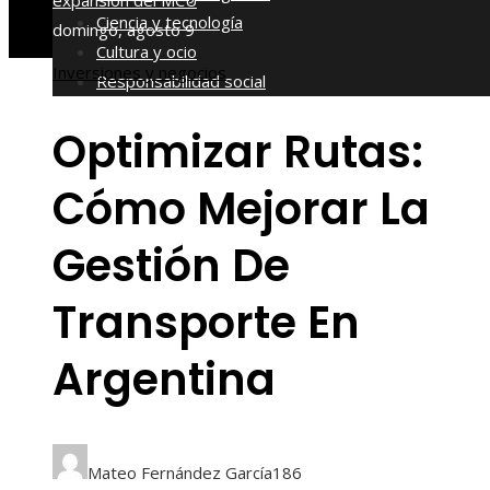
expansión del MCU
Ciencia y tecnología
domingo, agosto 9
Cultura y ocio
Inversiones y negocios
Responsabilidad social
Optimizar Rutas:
Cómo Mejorar La
Gestión De
Transporte En
Argentina
Mateo Fernández García
186