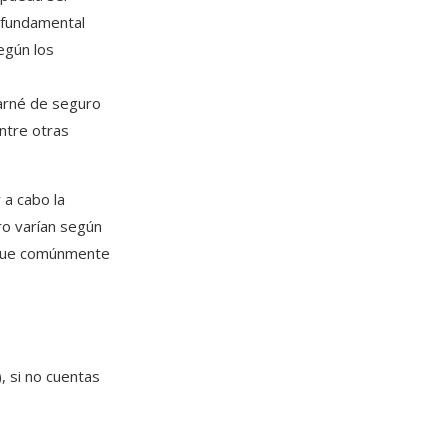
s fundamental
egún los
carné de seguro
entre otras
 a cabo la
o varían según
 que comúnmente
, si no cuentas