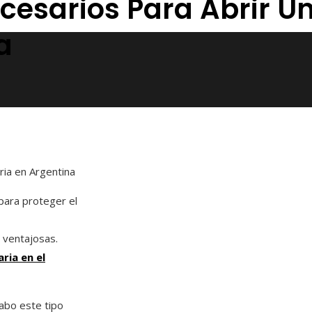
ecesarios Para Abrir 
a
ria en Argentina
 para proteger el
 ventajosas.
ria en el
abo este tipo