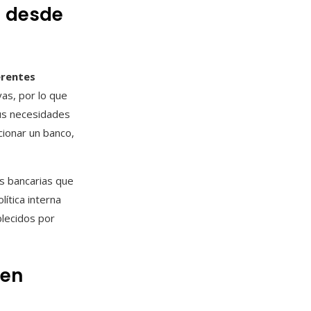
 desde
erentes
as, por lo que
tus necesidades
cionar un banco,
as bancarias que
ítica interna
blecidos por
 en