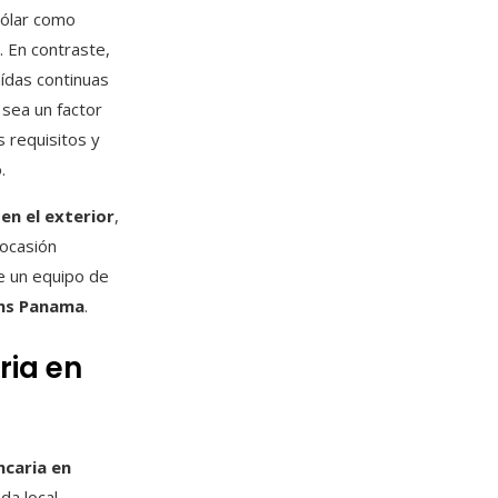
dólar como
. En contraste,
ídas continuas
 sea un factor
s requisitos y
.
en el exterior
,
 ocasión
e un equipo de
ons Panama
.
ria en
ncaria en
da local