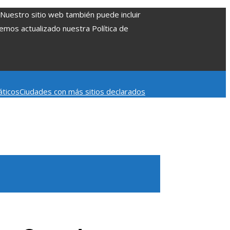
. Nuestro sitio web también puede incluir
Hemos actualizado nuestra Política de
áticos
Ciudades con más sitios declarados
 aumentar la inversión productiva y reducir la