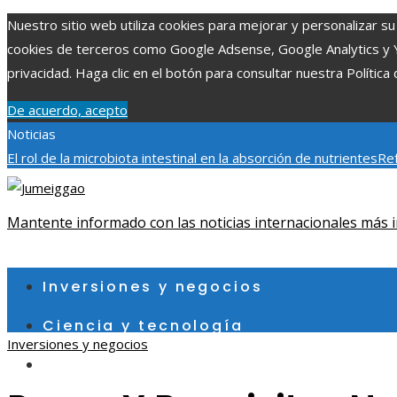
Nuestro sitio web utiliza cookies para mejorar y personalizar su 
cookies de terceros como Google Adsense, Google Analytics y You
privacidad. Haga clic en el botón para consultar nuestra Política 
De acuerdo, acepto
Noticias
El rol de la microbiota intestinal en la absorción de nutrientes
Ref
Patrimonio de la Humanidad y su importancia
Impacto económico 
fragmentación económica en Bosnia y Herzegovina
Mantente informado con las noticias internacionales más i
sábado, agosto 8
Inversiones y negocios
Ciencia y tecnología
Inversiones y negocios
Cultura y ocio