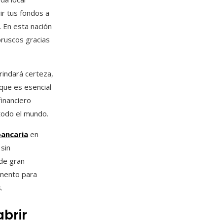
ir tus fondos a
. En esta nación
bruscos gracias
rindará certeza,
 que es esencial
inanciero
todo el mundo.
bancaria
en
 sin
de gran
omento para
.
brir