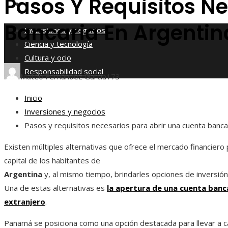
Pasos Y Requisitos N
Responsabilidad social
Bancaria En Argentin
Inversiones y negocios
Ciencia y tecnología
Cultura y ocio
Responsabilidad social
Mateo Fernández García
173
Inicio
Inversiones y negocios
Pasos y requisitos necesarios para abrir una cuenta banca
Existen múltiples alternativas que ofrece el mercado financiero
capital de los habitantes de
Argentina
y, al mismo tiempo, brindarles opciones de inversión
Una de estas alternativas es
la apertura de una cuenta banca
extranjero
.
Panamá se posiciona como una opción destacada para llevar a c