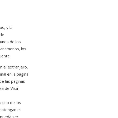
s, y la
 de
gunos de los
panameños, los
uenta:
n el extranjero,
nal en la página
de las páginas
ia de Visa
a uno de los
contengan el
 pueda ser