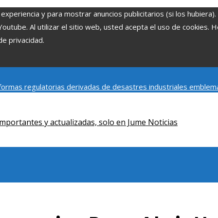
experiencia y para mostrar anuncios publicitarios (si los hubiera)
tube. Al utilizar el sitio web, usted acepta el uso de cookies. 
de privacidad.
ormas regulatorias derivadas de desastres industriales emblem
y social de la estacionalidad turística en Montenegro
Claves para
mportantes y actualizadas, solo en Jume Noticias