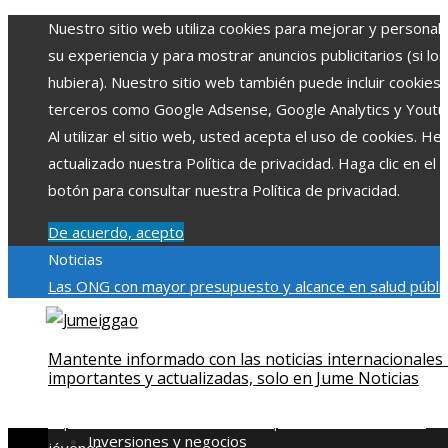
Nuestro sitio web utiliza cookies para mejorar y personali
su experiencia y para mostrar anuncios publicitarios (si los
hubiera). Nuestro sitio web también puede incluir cookies
terceros como Google Adsense, Google Analytics y Youtu
Al utilizar el sitio web, usted acepta el uso de cookies. H
actualizado nuestra Política de privacidad. Haga clic en el
botón para consultar nuestra Política de privacidad.
De acuerdo, acepto
Noticias
Las ONG con mayor presupuesto y alcance en salud públic
educación
Impacto económico y social de la estacionalidad
turística en Montenegro
La gran depresión de 1929 y su
Mantente informado con las noticias internacionales
impacto en la regulación bancaria
Cómo la RSE impulsa el
importantes y actualizadas, solo en Jume Noticias
desarrollo social y ambiental en comunidades chilenas
Dis
impulsa videos cortos en TikTok para atraer a usuarios
Inversiones y negocios