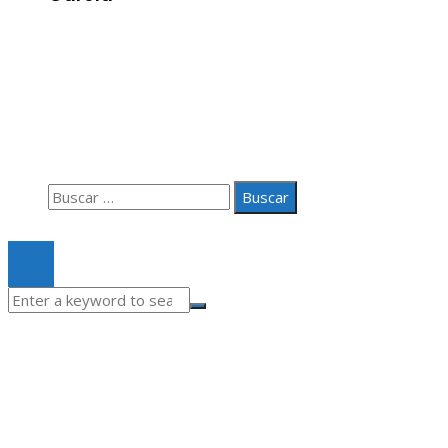
Información
Aviso Legal
Quiénes somos
Contacto
Buscar:
© 2020 Todos los derechos Reservados.