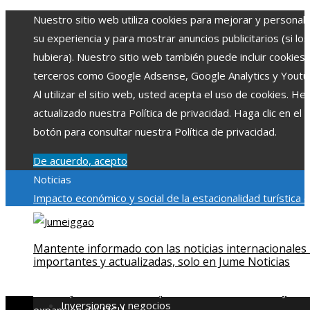
Nuestro sitio web utiliza cookies para mejorar y personali
su experiencia y para mostrar anuncios publicitarios (si los
hubiera). Nuestro sitio web también puede incluir cookies
terceros como Google Adsense, Google Analytics y Youtu
Al utilizar el sitio web, usted acepta el uso de cookies. H
actualizado nuestra Política de privacidad. Haga clic en el
botón para consultar nuestra Política de privacidad.
De acuerdo, acepto
Noticias
Impacto económico y social de la estacionalidad turística 
Montenegro
La gran depresión de 1929 y su impacto en la
regulación bancaria
Cómo la RSE impulsa el desarrollo socia
Mantente informado con las noticias internacionales
ambiental en comunidades chilenas
Disney impulsa videos
importantes y actualizadas, solo en Jume Noticias
cortos en TikTok para atraer a usuarios jóvenes
Qué revel
escena post-créditos de Spider-Man: Brand New Day sobr
Inversiones y negocios