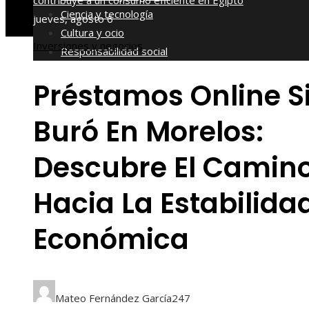
contribuye a un consumo eficiente en Egipto
Ciencia y tecnología
jueves, agosto 6
Cultura y ocio
Inversiones y negocios
Responsabilidad social
Préstamos Online S
Buró En Morelos:
Descubre El Camin
Hacia La Estabilida
Económica
Mateo Fernández García
247