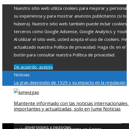
Nuestro sitio web utiliza cookies para mejorar y personali
su experiencia y para mostrar anuncios publicitarios (si los
hubiera). Nuestro sitio web también puede incluir cookies
terceros como Google Adsense, Google Analytics y Youtu
Al utilizar el sitio web, usted acepta el uso de cookies. H
actualizado nuestra Política de privacidad. Haga clic en el
botón para consultar nuestra Política de privacidad.
De acuerdo, acepto
Noticias
La gran depresión de 1929 y su impacto en la regulación
bancaria
Las 15 exploraciones espaciales que ampliaron lo
límites del conocimiento humano
Las 15 donaciones
Mantente informado con las noticias internacionales
individuales más grandes y su impacto en la ciencia y
importantes y actualizadas, solo en Jume Noticias
tecnología
Modelos de desarrollo sostenible basados en l
economía azul en Belice
Cómo la estabilidad de precios
Inversiones y negocios