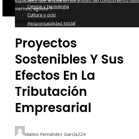
espaciales que ampliaron los límites del conocimiento hu
Ciencia y tecnología
viernes, agosto 7
Cultura y ocio
Responsabilidad social
Responsabilidad social
Proyectos
Sostenibles Y Sus
Efectos En La
Tributación
Empresarial
Mateo Fernández García
224