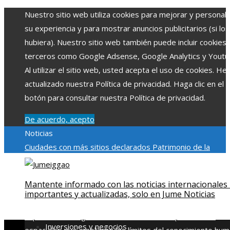
Nuestro sitio web utiliza cookies para mejorar y personali
su experiencia y para mostrar anuncios publicitarios (si los
hubiera). Nuestro sitio web también puede incluir cookies
terceros como Google Adsense, Google Analytics y Youtu
Al utilizar el sitio web, usted acepta el uso de cookies. H
actualizado nuestra Política de privacidad. Haga clic en el
botón para consultar nuestra Política de privacidad.
De acuerdo, acepto
Noticias
Ciudades con más sitios declarados Patrimonio de la
Humanidad y su importancia
Impacto económico y social de
estacionalidad turística en Montenegro
Claves para aumen
Mantente informado con las noticias internacionales
la inversión productiva y reducir la fragmentación económi
importantes y actualizadas, solo en Jume Noticias
en Bosnia y Herzegovina
La gran depresión de 1929 y su
impacto en la regulación bancaria
Las 15 exploraciones
Inversiones y negocios