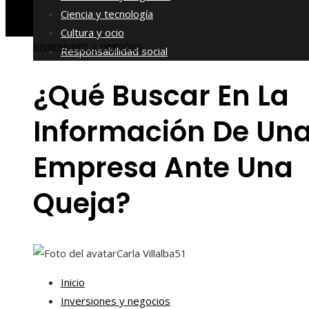
Ciencia y tecnología
Cultura y ocio
Inversiones y negocios
Responsabilidad social
¿Qué Buscar En La
Información De Un
Empresa Ante Una
Queja?
Carla Villalba
51
Inicio
Inversiones y negocios