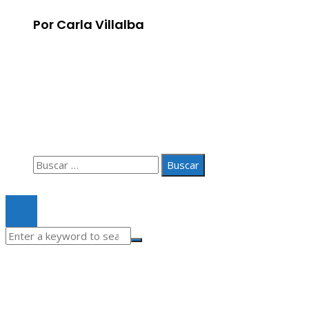
Por Carla Villalba
Información
Aviso Legal
Quiénes somos
Contacto
Buscar:
© 2020 Todos los derechos Reservados.