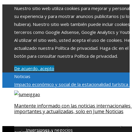
Nuestro sitio web utiliza cookies para mejorar y personali
su experiencia y para mostrar anuncios publicitarios (si los
hubiera). Nuestro sitio web también puede incluir cookies
terceros como Google Adsense, Google Analytics y Youtu
Al utilizar el sitio web, usted acepta el uso de cookies. H
actualizado nuestra Política de privacidad. Haga clic en el
botón para consultar nuestra Política de privacidad.
De acuerdo, acepto
Noticias
Impacto económico y social de la estacionalidad turística 
Montenegro
La gran depresión de 1929 y su impacto en la
regulación bancaria
Cómo la RSE impulsa el desarrollo socia
Mantente informado con las noticias internacionales
ambiental en comunidades chilenas
Disney impulsa videos
importantes y actualizadas, solo en Jume Noticias
cortos en TikTok para atraer a usuarios jóvenes
Qué revel
escena post-créditos de Spider-Man: Brand New Day sobr
Inversiones y negocios