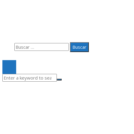
Información
Aviso Legal
Quiénes somos
Contacto
Buscar:
© 2020 Todos los derechos Reservados.