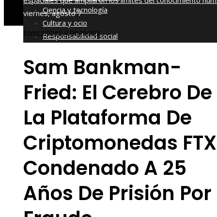
espaciales que ampliaron los límites del conocimiento hu
Ciencia y tecnología
viernes, agosto 7
Cultura y ocio
Inversiones y negocios
Responsabilidad social
Sam Bankman-
Fried: El Cerebro De
La Plataforma De
Criptomonedas FTX
Condenado A 25
Años De Prisión Por