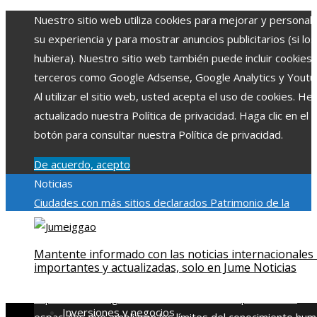
Nuestro sitio web utiliza cookies para mejorar y personali
su experiencia y para mostrar anuncios publicitarios (si los
hubiera). Nuestro sitio web también puede incluir cookies
terceros como Google Adsense, Google Analytics y Youtu
Al utilizar el sitio web, usted acepta el uso de cookies. H
actualizado nuestra Política de privacidad. Haga clic en el
botón para consultar nuestra Política de privacidad.
De acuerdo, acepto
Noticias
Ciudades con más sitios declarados Patrimonio de la
Humanidad y su importancia
Impacto económico y social de
estacionalidad turística en Montenegro
Claves para aumen
Mantente informado con las noticias internacionales
la inversión productiva y reducir la fragmentación económi
importantes y actualizadas, solo en Jume Noticias
en Bosnia y Herzegovina
La gran depresión de 1929 y su
impacto en la regulación bancaria
Las 15 exploraciones
Inversiones y negocios