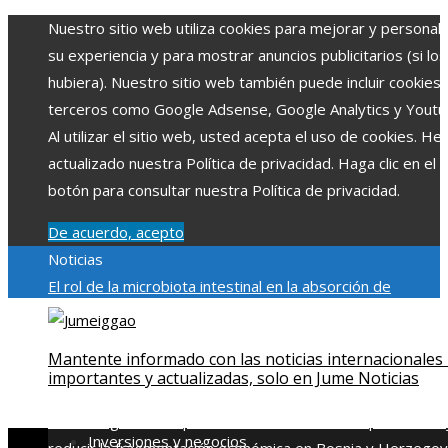
Nuestro sitio web utiliza cookies para mejorar y personali
su experiencia y para mostrar anuncios publicitarios (si los
hubiera). Nuestro sitio web también puede incluir cookies
terceros como Google Adsense, Google Analytics y Youtu
Al utilizar el sitio web, usted acepta el uso de cookies. H
actualizado nuestra Política de privacidad. Haga clic en el
botón para consultar nuestra Política de privacidad.
De acuerdo, acepto
Noticias
El rol de la microbiota intestinal en la absorción de
nutrientes
Reformas regulatorias derivadas de desastres
industriales emblemáticos
Ciudades con más sitios declar
Mantente informado con las noticias internacionales
Patrimonio de la Humanidad y su importancia
Impacto
importantes y actualizadas, solo en Jume Noticias
económico y social de la estacionalidad turística en
Montenegro
Claves para aumentar la inversión productiva 
Inversiones y negocios