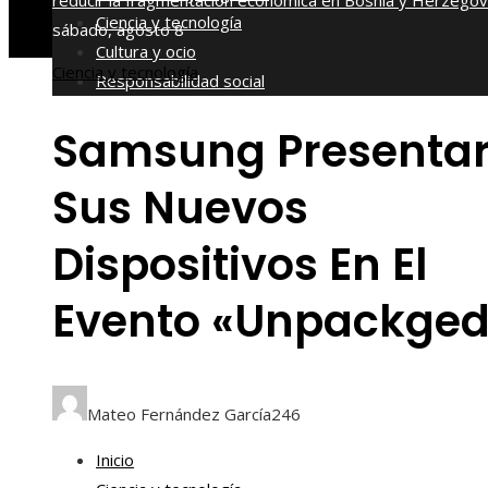
reducir la fragmentación económica en Bosnia y Herzegov
Ciencia y tecnología
sábado, agosto 8
Cultura y ocio
Ciencia y tecnología
Responsabilidad social
Samsung Presenta
Sus Nuevos
Dispositivos En El
Evento «Unpackged
Mateo Fernández García
246
Inicio