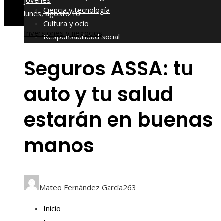
jóvenes
Ciencia y tecnología
lunes, agosto 10
Cultura y ocio
Inversiones y negocios
Responsabilidad social
Seguros ASSA: tu
auto y tu salud
estarán en buenas
manos
Mateo Fernández García
263
Inicio