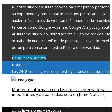
Nuestro sitio web utiliza cookies para mejorar y personali
su experiencia y para mostrar anuncios publicitarios (si los
hubiera). Nuestro sitio web también puede incluir cookies
terceros como Google Adsense, Google Analytics y Youtu
Al utilizar el sitio web, usted acepta el uso de cookies. H
actualizado nuestra Política de privacidad. Haga clic en el
botón para consultar nuestra Política de privacidad.
De acuerdo, acepto
Noticias
Las ONG con mayor presupuesto y alcance en salud públic
educación
Impacto económico y social de la estacionalidad
turística en Montenegro
La gran depresión de 1929 y su
Mantente informado con las noticias internacionales
impacto en la regulación bancaria
Cómo la RSE impulsa el
importantes y actualizadas, solo en Jume Noticias
desarrollo social y ambiental en comunidades chilenas
Dis
impulsa videos cortos en TikTok para atraer a usuarios
Inversiones y negocios