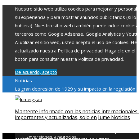
Nuestro sitio web utiliza cookies para mejorar y personali
su experiencia y para mostrar anuncios publicitarios (si los
hubiera). Nuestro sitio web también puede incluir cookies
terceros como Google Adsense, Google Analytics y Youtu
Al utilizar el sitio web, usted acepta el uso de cookies. H
actualizado nuestra Política de privacidad. Haga clic en el
botón para consultar nuestra Política de privacidad.
De acuerdo, acepto
Noticias
La gran depresión de 1929 y su impacto en la regulación
bancaria
Las 15 exploraciones espaciales que ampliaron lo
límites del conocimiento humano
Las 15 donaciones
Mantente informado con las noticias internacionales
individuales más grandes y su impacto en la ciencia y
importantes y actualizadas, solo en Jume Noticias
tecnología
Modelos de desarrollo sostenible basados en l
economía azul en Belice
Cómo la estabilidad de precios
Inversiones y negocios