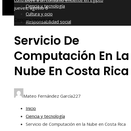
contribuye a un consumo eficiente en Egipto
Ciencia y tecnología
jueves, agosto 6
Cultura y ocio
Ciencia y tecnología
Responsabilidad social
Servicio De
Computación En La
Nube En Costa Rica
Mateo Fernández García
227
Inicio
Ciencia y tecnología
Servicio de Computación en la Nube en Costa Rica