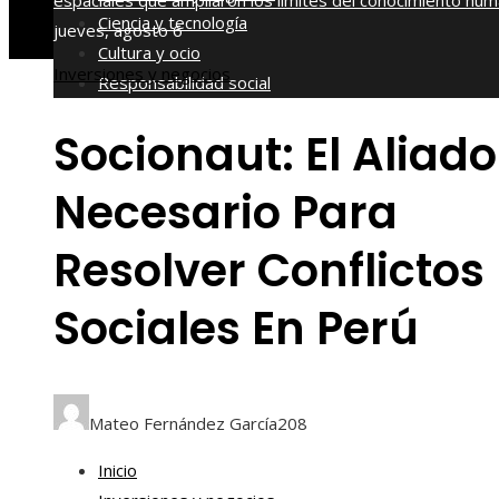
espaciales que ampliaron los límites del conocimiento hu
Ciencia y tecnología
jueves, agosto 6
Cultura y ocio
Inversiones y negocios
Responsabilidad social
Socionaut: El Aliado
Necesario Para
Resolver Conflictos
Sociales En Perú
Mateo Fernández García
208
Inicio