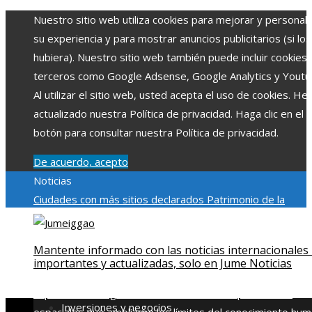
Nuestro sitio web utiliza cookies para mejorar y personali
su experiencia y para mostrar anuncios publicitarios (si los
hubiera). Nuestro sitio web también puede incluir cookies
terceros como Google Adsense, Google Analytics y Youtu
Al utilizar el sitio web, usted acepta el uso de cookies. H
actualizado nuestra Política de privacidad. Haga clic en el
botón para consultar nuestra Política de privacidad.
De acuerdo, acepto
Noticias
Ciudades con más sitios declarados Patrimonio de la
Humanidad y su importancia
Impacto económico y social de
estacionalidad turística en Montenegro
Claves para aumen
Mantente informado con las noticias internacionales
la inversión productiva y reducir la fragmentación económi
importantes y actualizadas, solo en Jume Noticias
en Bosnia y Herzegovina
La gran depresión de 1929 y su
impacto en la regulación bancaria
Las 15 exploraciones
Inversiones y negocios