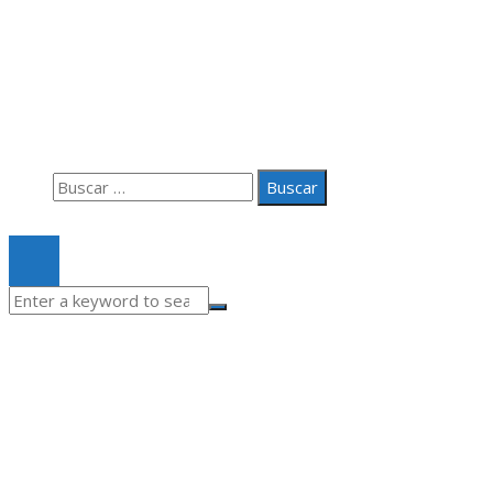
Información
Aviso Legal
Quiénes somos
Contacto
Buscar:
© 2020 Todos los derechos Reservados.