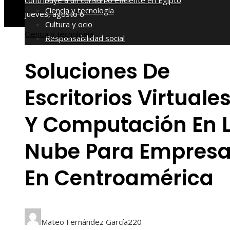
contribuye a un consumo eficiente en Egipto
Ciencia y tecnología
jueves, agosto 6
Cultura y ocio
Ciencia y tecnología
Responsabilidad social
Soluciones De
Escritorios Virtuale
Y Computación En 
Nube Para Empres
En Centroamérica
Mateo Fernández García
220