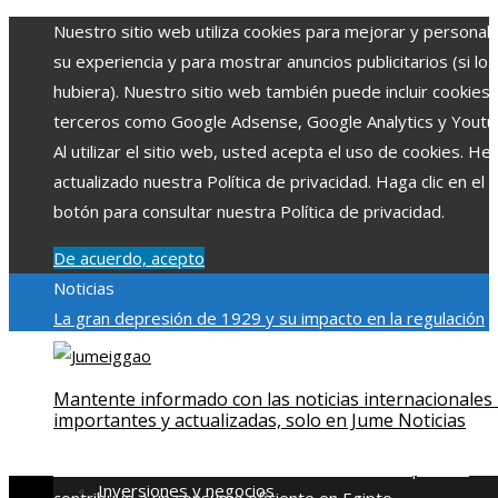
Nuestro sitio web utiliza cookies para mejorar y personali
su experiencia y para mostrar anuncios publicitarios (si los
hubiera). Nuestro sitio web también puede incluir cookies
terceros como Google Adsense, Google Analytics y Youtu
Al utilizar el sitio web, usted acepta el uso de cookies. H
actualizado nuestra Política de privacidad. Haga clic en el
botón para consultar nuestra Política de privacidad.
De acuerdo, acepto
Noticias
La gran depresión de 1929 y su impacto en la regulación
bancaria
Las 15 exploraciones espaciales que ampliaron lo
límites del conocimiento humano
Las 15 donaciones
Mantente informado con las noticias internacionales
individuales más grandes y su impacto en la ciencia y
importantes y actualizadas, solo en Jume Noticias
tecnología
Modelos de desarrollo sostenible basados en l
economía azul en Belice
Cómo la estabilidad de precios
Inversiones y negocios