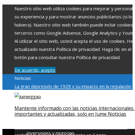
Nuestro sitio web utiliza cookies para mejorar y personali
su experiencia y para mostrar anuncios publicitarios (si los
hubiera). Nuestro sitio web también puede incluir cookies
terceros como Google Adsense, Google Analytics y Youtu
Al utilizar el sitio web, usted acepta el uso de cookies. H
actualizado nuestra Política de privacidad. Haga clic en el
botón para consultar nuestra Política de privacidad.
De acuerdo, acepto
Noticias
La gran depresión de 1929 y su impacto en la regulación
bancaria
Las 15 exploraciones espaciales que ampliaron lo
límites del conocimiento humano
Las 15 donaciones
Mantente informado con las noticias internacionales
individuales más grandes y su impacto en la ciencia y
importantes y actualizadas, solo en Jume Noticias
tecnología
Modelos de desarrollo sostenible basados en l
economía azul en Belice
Cómo la estabilidad de precios
Inversiones y negocios