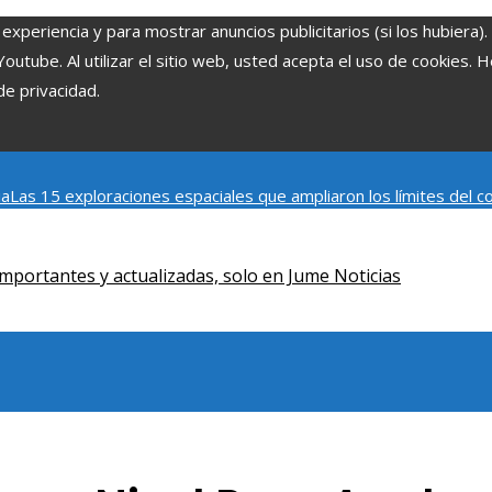
experiencia y para mostrar anuncios publicitarios (si los hubiera)
tube. Al utilizar el sitio web, usted acepta el uso de cookies. 
de privacidad.
ia
Las 15 exploraciones espaciales que ampliaron los límites del
Modelos de desarrollo sostenible basados en la economía azul en
mportantes y actualizadas, solo en Jume Noticias