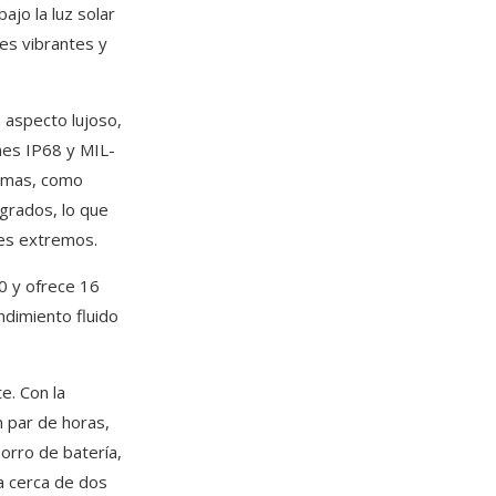
ajo la luz solar
res vibrantes y
n aspecto lujoso,
nes IP68 y MIL-
remas, como
grados, lo que
tes extremos.
0 y ofrece 16
dimiento fluido
e. Con la
n par de horas,
horro de batería,
a cerca de dos