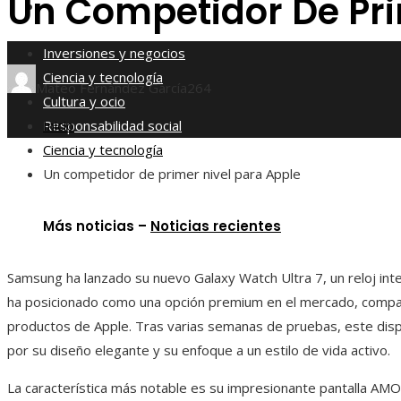
Un Competidor De Pri
Responsabilidad social
Inversiones y negocios
Ciencia y tecnología
Mateo Fernández García
264
Cultura y ocio
Responsabilidad social
Inicio
Ciencia y tecnología
Un competidor de primer nivel para Apple
Más noticias –
Noticias recientes
Samsung ha lanzado su nuevo Galaxy Watch Ultra 7, un reloj int
ha posicionado como una opción premium en el mercado, compar
productos de Apple. Tras varias semanas de pruebas, este disp
por su diseño elegante y su enfoque a un estilo de vida activo.
La característica más notable es su impresionante pantalla AM