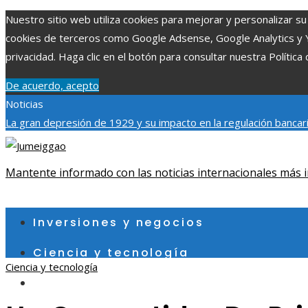
Nuestro sitio web utiliza cookies para mejorar y personalizar su 
cookies de terceros como Google Adsense, Google Analytics y You
privacidad. Haga clic en el botón para consultar nuestra Política 
De acuerdo, acepto
Noticias
La gran depresión de 1929 y su impacto en la regulación bancar
individuales más grandes y su impacto en la ciencia y tecnología
contribuye a un consumo eficiente en Egipto
Mantente informado con las noticias internacionales más i
jueves, agosto 6
Inversiones y negocios
Ciencia y tecnología
Ciencia y tecnología
Cultura y ocio