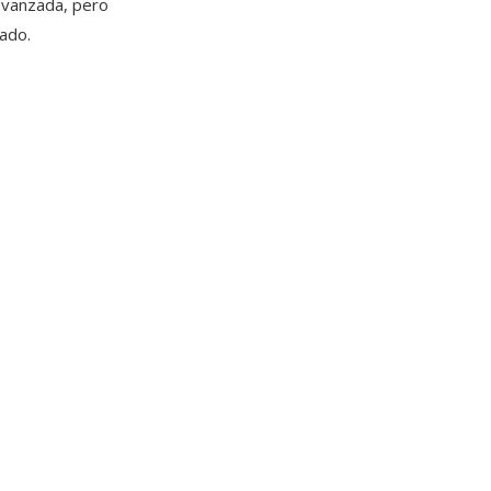
avanzada, pero
cado.