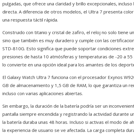
pulgadas, que ofrece una claridad y brillo excepcionales, incluso b
directa. A diferencia de otros modelos, el Ultra 7 presenta colo
una respuesta táctil rápida.
Construido con titanio y cristal de zafiro, el reloj no solo tiene u
sino que también es muy duradero y cumple con las certificacio
STD-810G. Esto significa que puede soportar condiciones ext
presiones de hasta 10 atmósferas y temperaturas de -20 a 55 
lo convierte en una opción ideal para los amantes de los depor
El Galaxy Watch Ultra 7 funciona con el procesador Exynos W92
GB de almacenamiento y 1,5 GB de RAM, lo que garantiza un ren
incluso con varias aplicaciones abiertas.
Sin embargo, la duración de la batería podría ser un inconvenient
pantalla siempre encendida y registrando la actividad durante u
la batería duraba unas 48 horas. Incluso si activas el modo de a
la experiencia de usuario se ve afectada. La carga completa dur