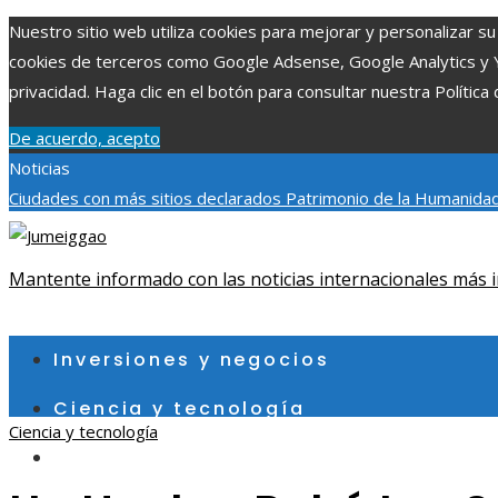
Nuestro sitio web utiliza cookies para mejorar y personalizar su 
cookies de terceros como Google Adsense, Google Analytics y You
privacidad. Haga clic en el botón para consultar nuestra Política 
De acuerdo, acepto
Noticias
Ciudades con más sitios declarados Patrimonio de la Humanidad
aumentar la inversión productiva y reducir la fragmentación ec
exploraciones espaciales que ampliaron los límites del conocim
Mantente informado con las noticias internacionales más i
viernes, agosto 7
Inversiones y negocios
Ciencia y tecnología
Ciencia y tecnología
Cultura y ocio