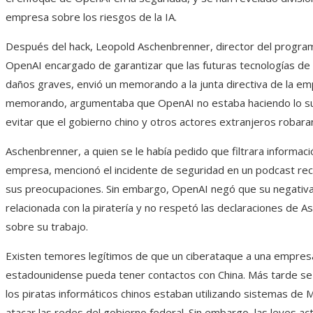
empresa sobre los riesgos de la IA.
Después del hack, Leopold Aschenbrenner, director del progra
OpenAI encargado de garantizar que las futuras tecnologías de
daños graves, envió un memorando a la junta directiva de la em
memorando, argumentaba que OpenAI no estaba haciendo lo su
evitar que el gobierno chino y otros actores extranjeros robara
Aschenbrenner, a quien se le había pedido que filtrara informaci
empresa, mencionó el incidente de seguridad en un podcast reci
sus preocupaciones. Sin embargo, OpenAI negó que su negativa
relacionada con la piratería y no respetó las declaraciones de 
sobre su trabajo.
Existen temores legítimos de que un ciberataque a una empres
estadounidense pueda tener contactos con China. Más tarde se
los piratas informáticos chinos estaban utilizando sistemas de 
atacar las redes del gobierno federal. Sin embargo, las leyes ac