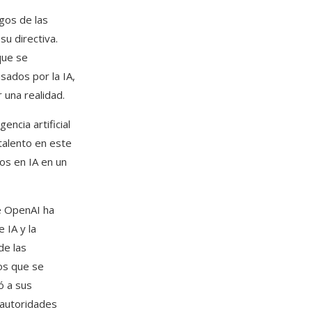
gos de las
u directiva.
que se
dos ​​por la IA,
 una realidad.
ncia artificial
talento en este
os en IA en un
e OpenAI ha
 IA y la
de las
los que se
ó a sus
s autoridades