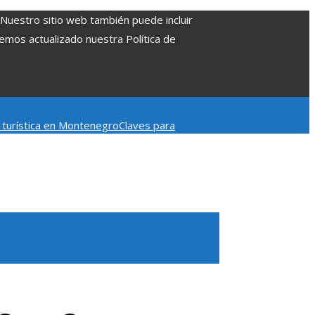
. Nuestro sitio web también puede incluir
Hemos actualizado nuestra Política de
d turística en Montenegro
Claves para
mpacto en la regulación bancaria
Las 15