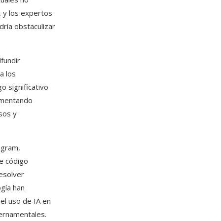
 y los expertos
dría obstaculizar
ifundir
a los
 significativo
ementando
sos y
agram,
e código
resolver
ogía han
el uso de IA en
bernamentales.