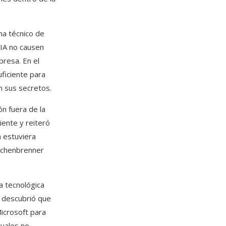
ma técnico de
 IA no causen
presa. En el
ficiente para
n sus secretos.
ón fuera de la
ente y reiteró
 estuviera
Aschenbrenner
a tecnológica
 descubrió que
Microsoft para
tuales no