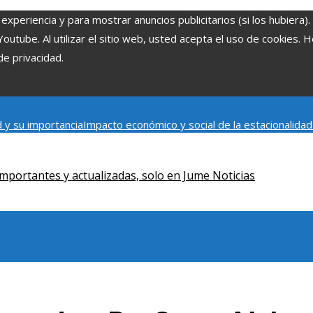
experiencia y para mostrar anuncios publicitarios (si los hubiera)
tube. Al utilizar el sitio web, usted acepta el uso de cookies. 
de privacidad.
 y su importancia
Impacto económico y social de la estacionalida
onómica en Bosnia y Herzegovina
La gran depresión de 1929 y su i
iento humano
mportantes y actualizadas, solo en Jume Noticias