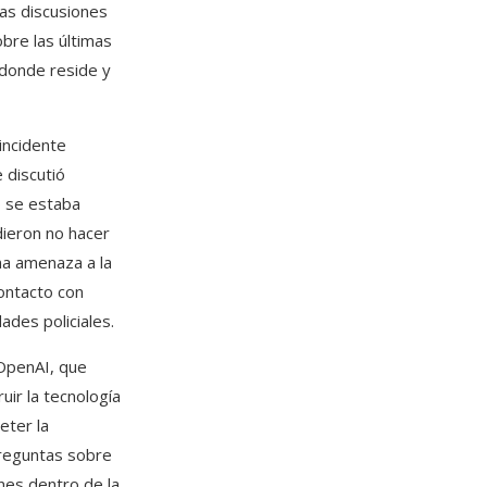
las discusiones
bre las últimas
 donde reside y
incidente
 discutió
o se estaba
dieron no hacer
na amenaza a la
contacto con
ades policiales.
OpenAI, que
ir la tecnología
eter la
preguntas sobre
nes dentro de la