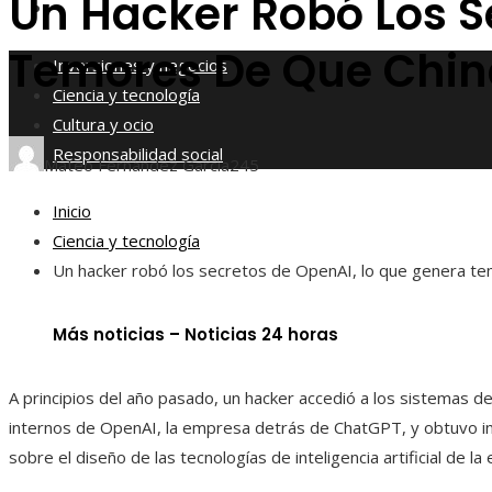
Un Hacker Robó Los S
Responsabilidad social
Temores De Que Chin
Inversiones y negocios
Ciencia y tecnología
Cultura y ocio
Responsabilidad social
Mateo Fernández García
245
Inicio
Ciencia y tecnología
Un hacker robó los secretos de OpenAI, lo que genera te
Más noticias – Noticias 24 horas
A principios del año pasado, un hacker accedió a los sistemas d
internos de OpenAI, la empresa detrás de ChatGPT, y obtuvo i
sobre el diseño de las tecnologías de inteligencia artificial de l