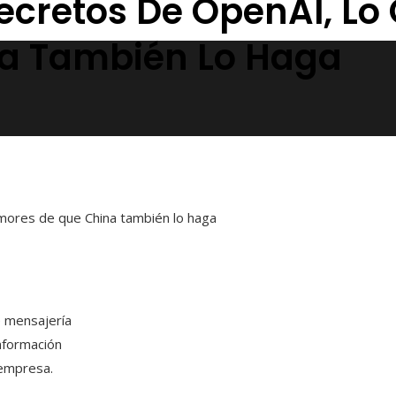
ecretos De OpenAI, Lo
a También Lo Haga
mores de que China también lo haga
e mensajería
nformación
a empresa.