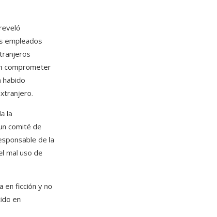
reveló
nos empleados
tranjeros
eran comprometer
a habido
xtranjero.
a la
 un comité de
esponsable de la
el mal uso de
 en ficción y no
ido en