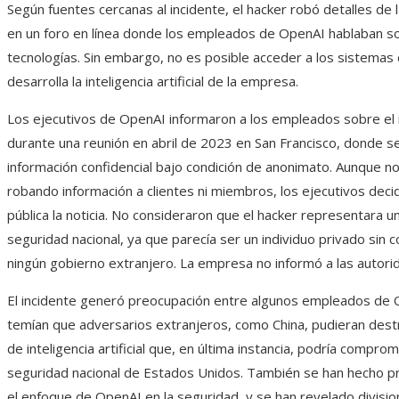
Según fuentes cercanas al incidente, el hacker robó detalles de 
en un foro en línea donde los empleados de OpenAI hablaban so
tecnologías. Sin embargo, no es posible acceder a los sistemas
desarrolla la inteligencia artificial de la empresa.
Los ejecutivos de OpenAI informaron a los empleados sobre el 
durante una reunión en abril de 2023 en San Francisco, donde se
información confidencial bajo condición de anonimato. Aunque n
robando información a clientes ni miembros, los ejecutivos deci
pública la noticia. No consideraron que el hacker representara u
seguridad nacional, ya que parecía ser un individuo privado sin 
ningún gobierno extranjero. La empresa no informó a las autorid
El incidente generó preocupación entre algunos empleados de 
temían que adversarios extranjeros, como China, pudieran destru
de inteligencia artificial que, en última instancia, podría comprom
seguridad nacional de Estados Unidos. También se han hecho 
el enfoque de OpenAI en la seguridad, y se han revelado divisio